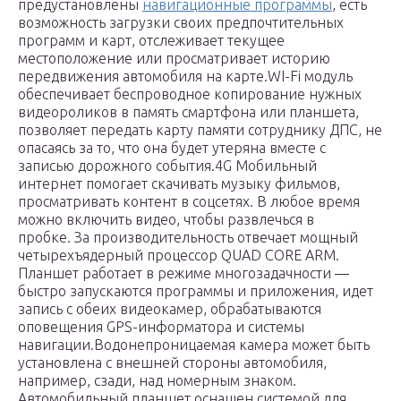
предустановлены
навигационные программы
, есть
возможность загрузки своих предпочтительных
программ и карт, отслеживает текущее
местоположение или просматривает историю
передвижения автомобиля на карте.WI-Fi модуль
обеспечивает беспроводное копирование нужных
видеороликов в память смартфона или планшета,
позволяет передать карту памяти сотруднику ДПС, не
опасаясь за то, что она будет утеряна вместе с
записью дорожного события.4G Мобильный
интернет помогает скачивать музыку фильмов,
просматривать контент в соцсетях. В любое время
можно включить видео, чтобы развлечься в
пробке. За производительность отвечает мощный
четырехъядерный процессор QUAD CORE ARM.
Планшет работает в режиме многозадачности —
быстро запускаются программы и приложения, идет
запись с обеих видеокамер, обрабатываются
оповещения GPS-информатора и системы
навигации.Водонепроницаемая камера может быть
установлена с внешней стороны автомобиля,
например, сзади, над номерным знаком.
Автомобильный планшет оснащен системой для