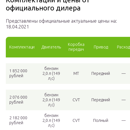
официального дилера
Представлены официальные актуальные цены на:
18.04.2021
Коробка
Комплектаци
Двигатель
Привод
Расход
передач
бензин
1 852 000
2,0 л (149
MT
Передний
—
рублей
л,с)
бензин
2 076 000
2,0 л (149
CVT
Передний
—
рублей
л,с)
бензин
2 182 000
2,0 л (149
CVT
Полный
—
рублей
л,с)