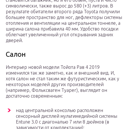
становится багажник, но и его объём, пусть и чисто
символически, также вырос до 580 (+3) литров. В
результате обитатели второго ряда Toyota получили
большее пространство для ног, дефлекторы системы
отопления и вентиляции на центральном тоннеле, а
ширина салона прибавила 40 мм. Удобство посадки
облегчает увеличенный угол открывания задних
дверей.
Салон
Интерьер новой модели Тойота Рав 4 2019
изменился так же заметно, как и внешний вид. И,
хотя салон не стал таким же футуристическим, как у
некоторых моделей других производителей
(например, Фольксваген Туарег), выглядит он
достаточно современным:
над центральной консолью расположен
сенсорный дисплей мультимедийной системы
Entune 3.0 с диагональю 7 или 8 дюймов (в
зависимости от комплектации);