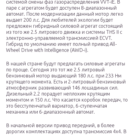
системой смены фаз газораспределения VVT-iE. В
паре с агрегатом будет доступен 8-диапазонный
автомат. После модернизации данный мотор легко
выдает 200 л.с. Для любителей экологии будет
предложен гибридный силовой агрегат состоящий
из того же 2.5 литрового движка и системы THS II с
электронно-управляемой трансмиссией ECVT.
Гибрид по умолчанию имеет полный привод All-
Wheel Drive with Intelligence (AWD-i).
В нашей стране будут предлагать силовые агрегаты
по проще. Сегодня это тот же 2.5 литровый
бензиновый мотор выдающий 180 л.с. при 233 Нм
крутящего момента. Есть и 2-литровый бензиновый
атмосферник развивающий 146 лошадиных сил.
Дизельный 2.2 порадует неплохим крутящим
моментом и 150 л.с. Что касается коробок передач, то
это бесступенчатый вариатор, 6-ступенчатая
механика или 6-диапазонный автомат.
В начальной версии привод передний, в более
дорогих комплектациях доступна трансмиссия 4х4. В