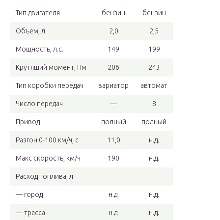
Тип двигателя
бензин
бензин
Объем, л
2,0
2,5
Мощность, л.с.
149
199
Крутящий момент, Нм
206
243
Тип коробки передач
вариатор
автомат
Число передач
—
8
Привод
полный
полный
Разгон 0-100 км/ч, с
11,0
н.д.
Макс скорость, км/ч
190
н.д.
Расход топлива, л
— город
н.д.
н.д.
— трасса
н.д.
н.д.