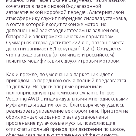
мощность на Рафе пока не озвучена). Такой движок
сочетается в паре с новой 8-диапазонной
автоматической коробкой передач. Альтернативой
атмосфернику служит гибридная силовая установка,
в состав которой входит такой же мотор, но
дополненный электродвигателем на задней оси,
батареей и электромеханическим вариатором.
Суммарная отдача достигает 222 л.с., разгон с места
до сотни занимает 8,1 секунды (- 0,2 с). Ожидается,
что на ряде рынков (в том числе и российском)
появится модификация с двухлитровым мотором.
Как и прежде, по умолчанию паркетник идет с
приводом на переднюю ось, а полный предлагается
за доплату. Но здесь впервые применили
полноприводную трансмиссию Dynamic Torque
Vectoring AWD с индивидуальными многодисковыми
муфтами для задних колес, благодаря чему удалось
реализовать управление вектором тяги. При этом на
обоих концах карданного вала установлены
простенькие кулачковые муфты, позволяющие
отключать полный привод при движении по шоссе,
обеспечивая лучшую топливную эффективность.