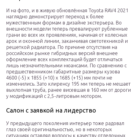
И на фото, и в живую обновлённая Toyota RAV4 2021
наглядно демонстрирует переход к более
мужественным формам в дизайне экстерьера. Во
внешности модели теперь превалируют рубленные
грани во всех их проявлениях, начиная от колесных
арок и оконной линии, заканчивая светотехникой и
решеткой радиатора. По причине отсутствия на
российском рынке гибридных версий внешнее
оформление всех комплектаций будет отличаться
лишь незначительными нюансами. По сравнению с
предшественником габаритные размеры кузова
4600 (-5) х 1855 (+10) х 1685 (+15) мм почти не
изменились. Зато клиренсу 195 мм теперь не мешает
выхлопная труба, ранее висевшая в 160 мм от дороги
у модификаций с 2,5-литровым мотором.
Салон с заявкой на лидерство
У предыдущего поколения интерьер тоже радовал
глаз своей оригинальностью, но в некоторых
ситуациях оставлял вопросы к качеству отделочных