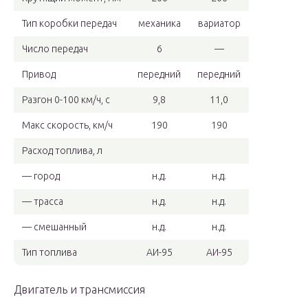
Тип коробки передач
механика
вариатор
Число передач
6
—
Привод
передний
передний
Разгон 0-100 км/ч, с
9,8
11,0
Макс скорость, км/ч
190
190
Расход топлива, л
— город
н.д.
н.д.
— трасса
н.д.
н.д.
— смешанный
н.д.
н.д.
Тип топлива
АИ-95
АИ-95
Двигатель и трансмиссия