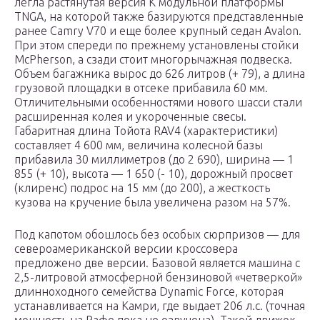
легла растянутая версия K модульной платформы
TNGA, на которой также базируются представленные
ранее Camry V70 и еще более крупный седан Avalon.
При этом спереди по прежнему установлены стойки
McPherson, а сзади стоит многорычажная подвеска.
Объем багажника вырос до 626 литров (+ 79), а длина
грузовой площадки в отсеке прибавила 60 мм.
Отличительными особенностями нового шасси стали
расширенная колея и укороченные свесы.
Габаритная длина Тойота RAV4 (характеристики)
составляет 4 600 мм, величина колесной базы
прибавила 30 миллиметров (до 2 690), ширина — 1
855 (+ 10), высота — 1 650 (- 10), дорожный просвет
(клиренс) подрос на 15 мм (до 200), а жесткость
кузова на кручение была увеличена разом на 57%.
Под капотом обошлось без особых сюрпризов — для
североамериканской версии кроссовера
предложено две версии. Базовой является машина с
2,5-литровой атмосферной бензиновой «четверкой»
длинноходного семейства Dynamic Force, которая
устанавливается на Камри, где выдает 206 л.с. (точная