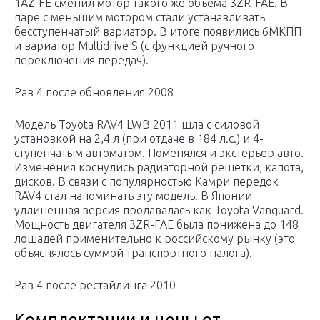
1AZ-FE сменил мотор такого же объема 3ZR-FAE. В
паре с меньшим мотором стали устанавливать
бесступенчатый вариатор. В итоге появились 6МКПП
и вариатор Multidrive S (с функцией ручного
переключения передач).
Рав 4 после обновления 2008
Модель Toyota RAV4 LWB 2011 шла с силовой
установкой на 2,4 л (при отдаче в 184 л.с.) и 4-
ступенчатым автоматом. Поменялся и экстерьер авто.
Изменения коснулись радиаторной решетки, капота,
дисков. В связи с популярностью Камри передок
RAV4 стал напоминать эту модель. В Японии
удлиненная версия продавалась как Toyota Vanguard.
Мощность двигателя 3ZR-FAE была понижена до 148
лошадей применительно к российскому рынку (это
объяснялось суммой транспортного налога).
Рав 4 после рестайлинга 2010
Комплектации и цены от