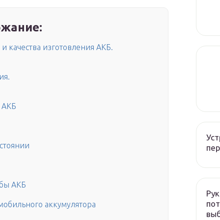
жание:
и качества изготовления АКБ.
ия.
 АКБ
Уст
стоянии
пер
жбы АКБ
Рук
пот
мобильного аккумулятора
вы