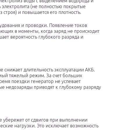
электролиз воды с выделением водорода и
ь электролита (не полностью покрытые
 строя) и повышается его плотность.
рудования и проводки. Появление токов
ающих в моменты, когда заряд не происходит
ает вероятность глубокого разряда и
е снижает длительность эксплуатации АКБ.
амый тяжелый режим. За счет больших
время поездки генератор не успевает
ные недозаряды приводят к глубокому разряду
е убережет от сдвигов при выполнении
ские нагрузки. Это исключает возможность