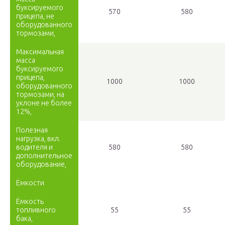
буксируемого
570
580
прицепа, не
оборудованного
тормозами,
Максимальная
масса
буксируемого
прицепа,
1000
1000
оборудованного
тормозами, на
уклоне не более
12%,
Полезная
нагрузка, вкл.
водителя и
580
580
дополнительное
оборудование,
Ёмкости
Ёмкость
топливного
55
55
бака,