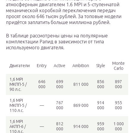
атмосферным двигателем 1.6 MPI и 5-ступенчатой
механической коробкой переключения передач
просят около 646 тысяч рублей. За топовые модели
придётся заплатить больше миллиона рублей.
В таблице рассмотрены цены на популярные
комплектации Рапид в зависимости от типа
используемого двигателя.
Monte
Двигатели
Entry
Active
Ambition
Style
Carlo
1,6 MPI
646
699
856
897
МКПП-5 /
811 000
000
000
000
000
90 л.с.
1,6 MPI
767
914
955
МКПП-5 /
—
869 000
000
000
000
110 л.с.
1,6 MPI
812
959
1 000
АКПП-6 /
—
914 000
000
000
000
110 л.с.