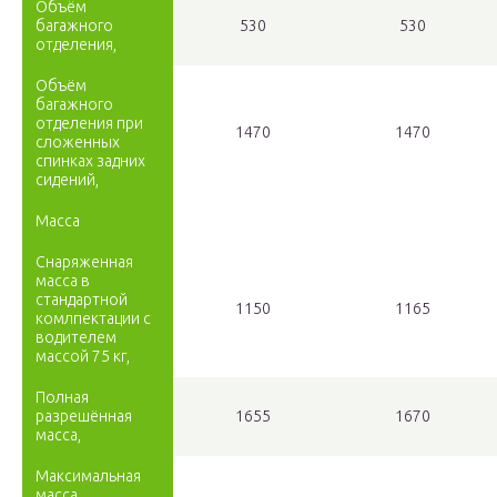
Объём
багажного
530
530
отделения,
Объём
багажного
отделения при
1470
1470
сложенных
спинках задних
сидений,
Масса
Снаряженная
масса в
стандартной
1150
1165
комлпектации с
водителем
массой 75 кг,
Полная
разрешённая
1655
1670
масса,
Максимальная
масса