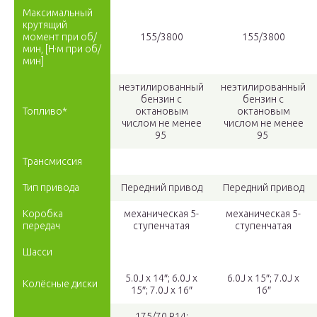
Максимальный
крутящий
момент при об/
155/3800
155/3800
мин, [Н·м при об/
мин]
неэтилированный
неэтилированный
бензин с
бензин с
Топливо*
октановым
октановым
числом не менее
числом не менее
95
95
Трансмиссия
Тип привода
Передний привод
Передний привод
Коробка
механическая 5-
механическая 5-
передач
ступенчатая
ступенчатая
Шасси
5.0J x 14″; 6.0J x
6.0J x 15″; 7.0J x
Колёсные диски
15″; 7.0J x 16″
16″
175/70 R14;