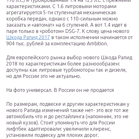
110 л.с.) и турбированный 1.4 на 125 л.с. с прежними
характеристиками. С 1.6 литровыми моторами
агрегатируется 5-ти ступенчатая механическая
коробка передач, однако с 110-сильным можно
заказать и «автомат» на 6 ступеней. А вот 1.4 идет в
паре только в «роботом» DSG-7. К слову цена нового
Шкода Рапид 2017
в таком исполнении начинается от
904 тыс. рублей за комплектацию Ambition.
Для европейского рынка выбор нового Шкода Рапид
2018 по характеристикам более разноообразен:
доступны как литровые турбомоторы так и дизеля,
но для России это не актуально.
На фото универсал. В России он не продается
По размерам, подвеске и другим характеристикам у
нового Рапида изменений также нет- это все тот же
автомобиль что и до рестайлинга (напомним, это не
новый кузов). Стоит упомянуть что для России
лифтбек адаптировали: увеличили клиренс,
установили подвеску для плохих дорог.