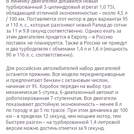
В линейку двигателей добавился новый
турбированный 3-цилиндровый агрегат 1,0 TSI,
обладающий отличной экономичностью – около 4,5 л
/ 100 км. Поставляется этот мотор в двух вариантах 95
и 110 л. с., которые разгоняют новый Рапид до сотни
за 11 и 9.8 секунд соответственно. Однако ехать за
этим двигателем придется в Европу – в Россию
поставок не планируется. Также в Россию не приедут
и два турбодизеля с объемами 1,4 л и 1,6 л (мощность
90 и 116 л. с. соответственно).
Для российских автолюбителей набор двигателей
останется прежним. Все модели переднеприводные
и предпочитают бензин с октановым числом,
начиная от 95. Коробок передач на выбор три:
механическая 5-ступка, 6-диапазонный автомат и
роботизированная 7-ступенчатая. Все двигатели
показывают достойную экономичность – менее 8 л
по городу и до 5 по трассе. При этом динамика до 100
км – в пределах 12 секунд, чем мощнее мотор, тем
быстрее разгон – на турбированной 1,4-литровой
версии можно достичь отметки за 9 секунд.