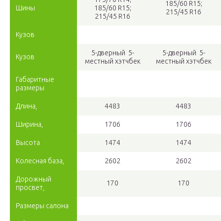
185/60 R15;
Шины
185/60 R15;
215/45 R16
215/45 R16
Кузов
5-дверный 5-
5-дверный 5-
Кузов
местный хэтчбек
местный хэтчбек
Габаритные
размеры
Длина,
4483
4483
Ширина,
1706
1706
Высота
1474
1474
Колесная база,
2602
2602
Дорожный
170
170
просвет,
Размеры салона