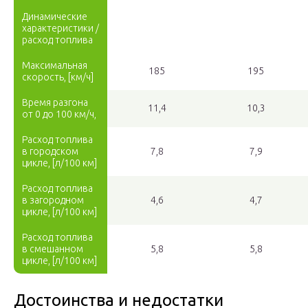
Динамические
характеристики /
расход топлива
Максимальная
185
195
скорость, [км/ч]
Время разгона
11,4
10,3
от 0 до 100 км/ч,
Расход топлива
в городском
7,8
7,9
цикле, [л/100 км]
Расход топлива
в загородном
4,6
4,7
цикле, [л/100 км]
Расход топлива
в смешанном
5,8
5,8
цикле, [л/100 км]
Достоинства и недостатки