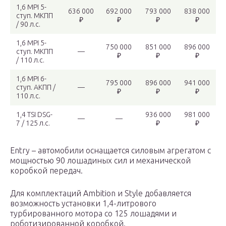
1,6 MPI 5-
636 000
692 000
793 000
838 000
ступ. МКПП
₽
₽
₽
₽
/ 90 л.с.
1,6 MPI 5-
750 000
851 000
896 000
ступ. МКПП
—
₽
₽
₽
/ 110 л.с.
1,6 MPI 6-
795 000
896 000
941 000
ступ. АКПП /
—
₽
₽
₽
110 л.с.
1,4 TSI DSG-
936 000
981 000
—
—
7 / 125 л.с.
₽
₽
Entry – автомобили оснащается силовым агрегатом с
мощностью 90 лошадиных сил и механической
коробкой передач.
Для комплектаций Ambition и Style добавляется
возможность установки 1,4-литрового
турбированного мотора со 125 лошадями и
роботизированной коробкой.