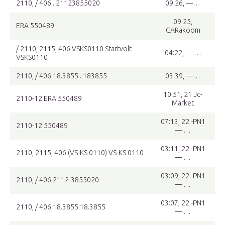
2110, / 406 . 21123855020
09:26, —…
09:25,
ERA 550489
CARakoom
/ 2110, 2115, 406 VSKS0110 Startvolt
04:22, — …
VSKS0110
2110, / 406 18.3855 . 183855
03:39, —…
10:51, 21 Jc-
2110-12 ERA 550489
Market
07:13, 22 -PN1
2110-12 550489
— …
03:11, 22 -PN1
2110, 2115, 406 (VS-KS 0110) VS-KS 0110
— …
03:09, 22 -PN1
2110, / 406 2112-3855020
— …
03:07, 22 -PN1
2110, / 406 18.3855 18.3855
— …