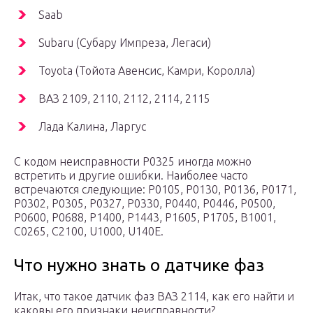
Saab
Subaru (Субару Импреза, Легаси)
Toyota (Тойота Авенсис, Камри, Королла)
ВАЗ 2109, 2110, 2112, 2114, 2115
Лада Калина, Ларгус
С кодом неисправности Р0325 иногда можно
встретить и другие ошибки. Наиболее часто
встречаются следующие: P0105, P0130, P0136, P0171,
P0302, P0305, P0327, P0330, P0440, P0446, P0500,
P0600, P0688, P1400, P1443, P1605, P1705, B1001,
C0265, C2100, U1000, U140E.
Что нужно знать о датчике фаз
Итак, что такое датчик фаз ВАЗ 2114, как его найти и
каковы его признаки неисправности?