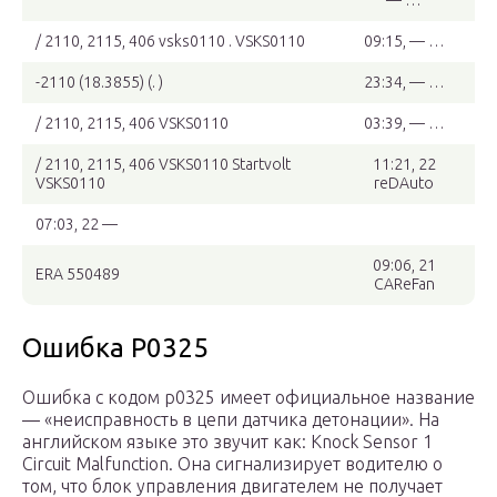
— …
/ 2110, 2115, 406 vsks0110 . VSKS0110
09:15, — …
-2110 (18.3855) (. )
23:34, — …
/ 2110, 2115, 406 VSKS0110
03:39, — …
/ 2110, 2115, 406 VSKS0110 Startvolt
11:21, 22
VSKS0110
reDAuto
07:03, 22 —
09:06, 21
ERA 550489
CAReFan
Ошибка P0325
Ошибка с кодом р0325 имеет официальное название
— «неисправность в цепи датчика детонации». На
английском языке это звучит как: Knock Sensor 1
Circuit Malfunction. Она сигнализирует водителю о
том, что блок управления двигателем не получает