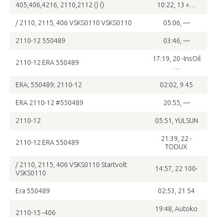
405,406,4216, 2110,2112 () ()
10:22, 13 «…
/ 2110, 2115, 406 VSKS0110 VSKS0110
05:06, —
2110-12 550489
03:46, —
17:19, 20 -InsOil
2110-12 ERA 550489
…
ERA; 550489; 2110-12
02:02, 9 45
ERA 2110-12 #550489
20:55, —
2110-12
05:51, YULSUN
21:39, 22 -
2110-12 ERA 550489
TODUX
/ 2110, 2115, 406 VSKS0110 Startvolt
14:57, 22 100-
VSKS0110
Era 550489
02:53, 21 54
19:48, Autoko
2110-15 -406