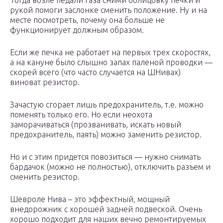
Тогда возле педали газа сними облицовку печки и
рукой помоги заслонке сменить положение. Ну и на
месте посмотреть, почему она больше не
функционирует должным образом.
Если же печка не работает на первых трех скоростях,
а на кануне было слышно запах паленой проводки —
скорей всего (что часто случается на ШНивах)
виноват резистор.
Зачастую сгорает лишь предохранитель, т.е. можно
поменять только его. Но если неохота
заморачиваться (прозванивать, искать новый
предохранитель, паять) можно заменить резистор.
Но и с этим придется повозиться — нужно снимать
бардачок (можно не полностью), отключить разъем и
сменить резистор.
Шевроле Нива – это эффектный, мощный
внедорожник с хорошей задней подвеской. Очень
хорошо подходит для наших вечно ремонтируемых