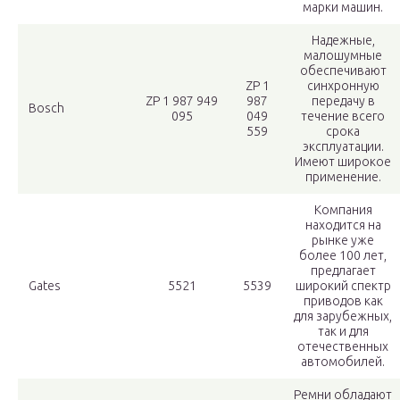
марки машин.
Надежные,
малошумные
обеспечивают
ZP 1
синхронную
ZP 1 987 949
987
передачу в
Bosch
095
049
течение всего
559
срока
эксплуатации.
Имеют широкое
применение.
Компания
находится на
рынке уже
более 100 лет,
предлагает
Gates
5521
5539
широкий спектр
приводов как
для зарубежных,
так и для
отечественных
автомобилей.
Ремни обладают