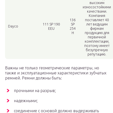
высоким
износостойкими
качествами.
Компания
136
поставляет 40
111 SP 190
SP
лет ведущим
Dayco
EEU
254
фирмам
H
продукцию для
первичной
комплектации,
поэтому имеет
безупречную
репутацию.
Важны не только геометрические параметры, но
также и эксплуатационные характеристики зубчатых
ремней. Ремни должны быть:
прочными на разрыв;
надежными;
соединение с основой должно выдерживать