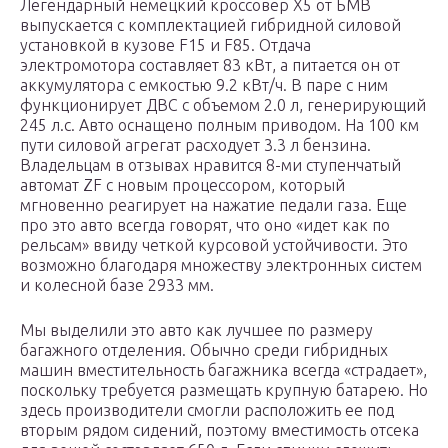
Легендарный немецкий кроссовер Х5 от БМВ
выпускается с комплектацией гибридной силовой
установкой в кузове F15 и F85. Отдача
электромотора составляет 83 кВт, а питается он от
аккумулятора с емкостью 9.2 кВт/ч. В паре с ним
функционирует ДВС с объемом 2.0 л, генерирующий
245 л.с. Авто оснащено полным приводом. На 100 км
пути силовой агрегат расходует 3.3 л бензина.
Владельцам в отзывах нравится 8-ми ступенчатый
автомат ZF с новым процессором, который
мгновенно реагирует на нажатие педали газа. Еще
про это авто всегда говорят, что оно «идет как по
рельсам» ввиду четкой курсовой устойчивости. Это
возможно благодаря множеству электронных систем
и колесной базе 2933 мм.
Мы выделили это авто как лучшее по размеру
багажного отделения. Обычно среди гибридных
машин вместительность багажника всегда «страдает»,
поскольку требуется размещать крупную батарею. Но
здесь производители смогли расположить ее под
вторым рядом сидений, поэтому вместимость отсека