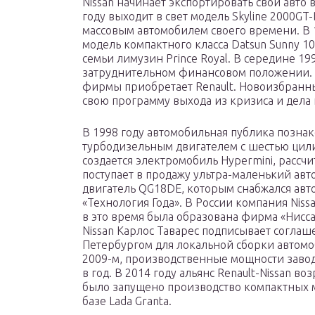
Nissan начинает экспортировать свои авто 
году выходит в свет модель Skyline 2000GT
массовым автомобилем своего времени. В 
модель компактного класса Datsun Sunny 10
семьи лимузин Prince Royal. В середине 199
затруднительном финансовом положении. 
фирмы приобретает Renault. Новоизбранный
свою программу выхода из кризиса и дела
В 1998 году автомобильная публика познак
турбодизельным двигателем с шестью цили
создается электромобиль Нypermini, рассчи
поступает в продажу ультра-маленький авто
двигатель QG18DE, которым снабжался авто
«Технология Года». В России компания Nissa
в это время была образована фирма «Нисса
Nissan Карлос Таварес подписывает соглаше
Петербургом для локальной сборки автомо
2009-м, производственные мощности завод
в год. В 2014 году альянс Renault-Nissan во
было запущено производство компактных м
базе Lada Granta.