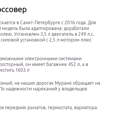
оссовер
скается в Санкт-Петербурге с 2016 года. Для
 модель была адаптирована: доработали
ею. Установлен 3,5 л двигатель в 249 л.с.
силовой установкой с 2,5 л мотором плюс
озможными электронными системами
осторный, он имеет багажник 452 л, а в
естить 1603 л
изный, на наших дорогах Мурано обращает на
По надежности нареканий у владельцев
оя передних рычагов, термостата, вариатора.