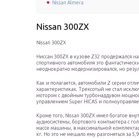
Nissan Almera
Nissan 300ZX
Nissan 300ZX
Ниссан 300ZX в кузове Z32 продержался на
спортивного автомобиля это фантастически
неоднократно модернизировался, но резуль
Как и полагается, автомобили Z серии отл
характеристиках. Трехсотый не стал иск
мотором с двойным турбонаддувом мощност
управлением Super HICAS и полноуправля
Кроме того, Nissan 300ZX имел богатое вн
аудиосистемы, бортового компьютера с гол
массе машины, в максимальной комплектаци
кг. Но это не мешало ему разгоняться за 5,