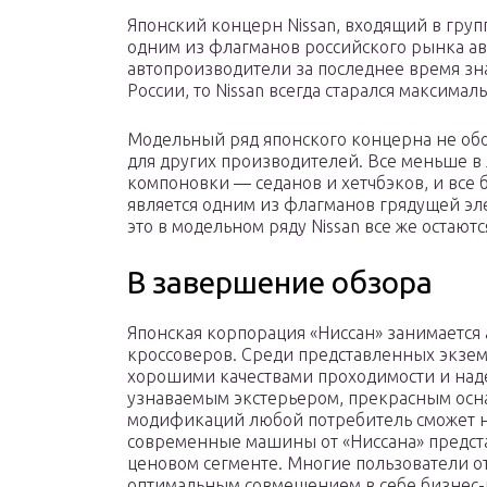
Японский концерн Nissan, входящий в групп
одним из флагманов российского рынка ав
автопроизводители за последнее время зн
России, то Nissan всегда старался максима
Модельный ряд японского концерна не об
для других производителей. Все меньше в
компоновки — седанов и хетчбэков, и все
является одним из флагманов грядущей эл
это в модельном ряду Nissan все же остают
В завершение обзора
Японская корпорация «Ниссан» занимается
кроссоверов. Среди представленных экзе
хорошими качествами проходимости и над
узнаваемым экстерьером, прекрасным осн
модификаций любой потребитель сможет н
современные машины от «Ниссана» предста
ценовом сегменте. Многие пользователи от
оптимальным совмещением в себе бизнес-к