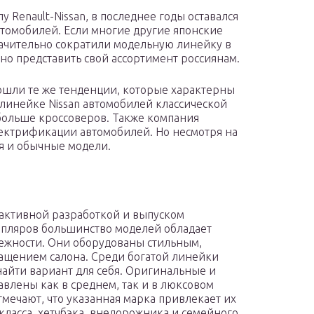
у Renault-Nissan, в последнее годы оставался
томобилей. Если многие другие японские
ачительно сократили модельную линейку в
льно представить свой ассортимент россиянам.
ошли те же тенденции, которые характерны
 линейке Nissan автомобилей классической
 больше кроссоверов. Также компания
ектрификации автомобилей. Но несмотря на
ся и обычные модели.
 активной разработкой и выпуском
мпляров большинство моделей обладает
ежности. Они оборудованы стильным,
ащением салона. Среди богатой линейки
айти вариант для себя. Оригинальные и
влены как в среднем, так и в люксовом
мечают, что указанная марка привлекает их
ласса, хетчбэка, внедорожника и семейного