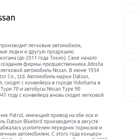
ssan
. производит легковые автомобили,
ные лодки и другую продукцию.
огама (до 2011 года Токио). Свое начало
ты создания фирмы-предшественника Jidosha
й легковой автомобиль Nissan. В июне 1934
r Co., Ltd. Автомобиль марки Datsun,
, сходит с конвейера в городе Yokohama в
Type 70 и автобусы Nissan Type 90
947 году с конвейера вновь сходит легковой
ник Patrol, имеющий привод на обе оси и
ь Datsun Bluebird производится в августе
набжалась усилителем передних тормозов и
вечным автомобилем. С этого года концерн