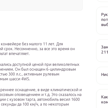
Рук
пот
вы
 конвейере без малого 11 лет. Для
Зам
й срок. Несомненно, за все это время он
211
тат впечатляет.
ичались доступной ценой при великолепных
лючением. Он был оснащен 6-цилиндровым
ью 300 л.с., активным рулевым
Нис
емым шасси 4WS.
утреннее оснащение, в виде климатической и
осовым оповещением и т.д. Это сказалось на
Как
и с кузовом тарга, автомобиль весил 1600
ко
9 секунды да 100 км/ч, а по некоторым