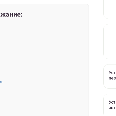
жание:
Уст
пер
ан
Уст
авт