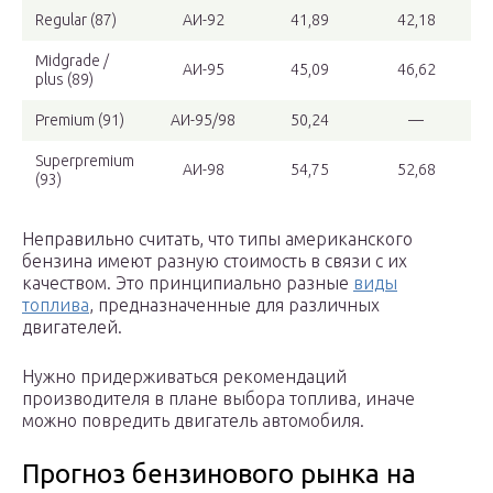
Regular (87)
АИ-92
41,89
42,18
Midgrade /
АИ-95
45,09
46,62
plus (89)
Premium (91)
АИ-95/98
50,24
—
Superpremium
АИ-98
54,75
52,68
(93)
Неправильно считать, что типы американского
бензина имеют разную стоимость в связи с их
качеством. Это принципиально разные
виды
топлива
, предназначенные для различных
двигателей.
Нужно придерживаться рекомендаций
производителя в плане выбора топлива, иначе
можно повредить двигатель автомобиля.
Прогноз бензинового рынка на