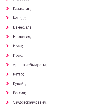
Казахстан;
Канада;
Венесуэла;
Норвегия;
Иран;
Ирак;
АрабскиеЭмираты;
Катар;
Кувейт;
Россия;
СаудовскаяАравия.