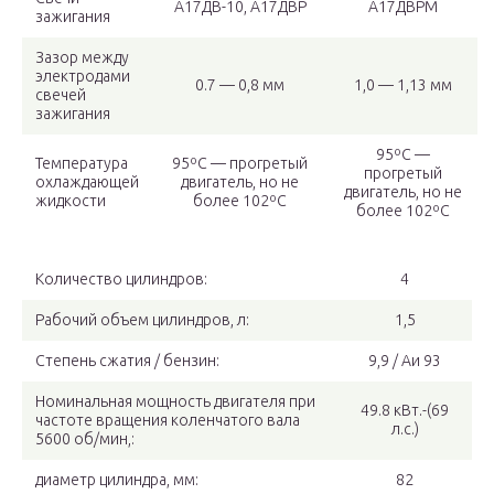
А17ДВ-10, А17ДВР
А17ДВРМ
зажигания
Зазор между
электродами
0.7 — 0,8 мм
1,0 — 1,13 мм
свечей
зажигания
95ºС —
Температура
95ºС — прогретый
прогретый
охлаждающей
двигатель, но не
двигатель, но не
жидкости
более 102ºС
более 102ºС
Количество цилиндров:
4
Рабочий объем цилиндров, л:
1,5
Степень сжатия / бензин:
9,9 / Аи 93
Номинальная мощность двигателя при
49.8 кВт.-(69
частоте вращения коленчатого вала
л.с.)
5600 об/мин,:
диаметр цилиндра, мм:
82