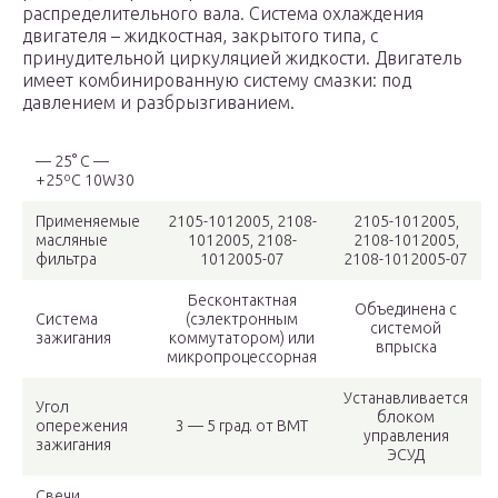
распределительного вала. Система охлаждения
двигателя – жидкостная, закрытого типа, с
принудительной циркуляцией жидкости. Двигатель
имеет комбинированную систему смазки: под
давлением и разбрызгиванием.
— 25° С —
+25ºС 10W30
Применяемые
2105-1012005, 2108-
2105-1012005,
масляные
1012005, 2108-
2108-1012005,
фильтра
1012005-07
2108-1012005-07
Бесконтактная
Объединена с
Система
(сэлектронным
системой
зажигания
коммутатором) или
впрыска
микропроцессорная
Устанавливается
Угол
блоком
опережения
3 — 5 град. от ВМТ
управления
зажигания
ЭСУД
Свечи