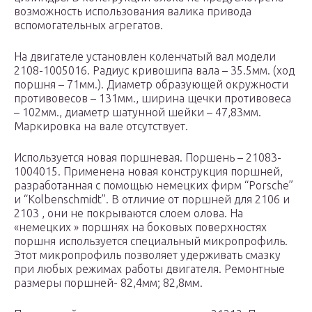
возможность использования валика привода
вспомогательных агрегатов.
На двигателе установлен коленчатый вал модели
2108-1005016. Радиус кривошипа вала – 35.5мм. (ход
поршня – 71мм.). Диаметр образующей окружности
противовесов – 131мм., ширина щечки противовеса
– 102мм., диаметр шатунной шейки – 47,83мм.
Маркировка на вале отсутствует.
Используется новая поршневая. Поршень – 21083-
1004015. Применена новая конструкция поршней,
разработанная с помощью немецких фирм “Porsche”
и “Kolbenschmidt”. В отличие от поршней для 2106 и
2103 , они не покрываются слоем олова. На
«немецких » поршнях на боковых поверхностях
поршня используется специальный микропрофиль.
Этот микропрофиль позволяет удерживать смазку
при любых режимах работы двигателя. Ремонтные
размеры поршней- 82,4мм; 82,8мм.