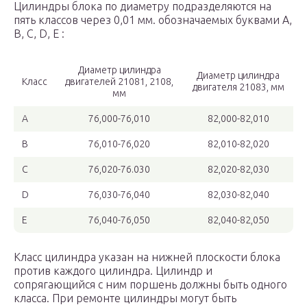
Цилиндры блока по диаметру подразделяются на
пять классов через 0,01 мм. обозначаемых буквами А,
В, С, D, Е :
Диаметр цилиндра
Диаметр цилиндра
Класс
двигателей 21081, 2108,
двигателя 21083, мм
мм
А
76,000-76,010
82,000-82,010
В
76,010-76,020
82,010-82,020
С
76,020-76.030
82,020-82,030
D
76,030-76,040
82,030-82,040
Е
76,040-76,050
82,040-82,050
Класс цилиндра указан на нижней плоскости блока
против каждого цилиндра. Цилиндр и
сопрягающийся с ним поршень должны быть одного
класса. При ремонте цилиндры могут быть