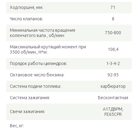
Ход поршня, мм:
71
Число клапанов:
8
Минимальная частота вращения
750-800
коленчатого вала , об/мин:
Максимальный крутящий момент при
106,4
3500 об/мин., Н*м:
Порядок работы цилиндров:
1-3-4-2
Октановое число бензина:
92-95
Система подачи топлива:
карбюратор
Система зажигания:
Бесконтактная
А17ДВРМ,
Свечи зажигания:
FE65CPR
Вес, кг: