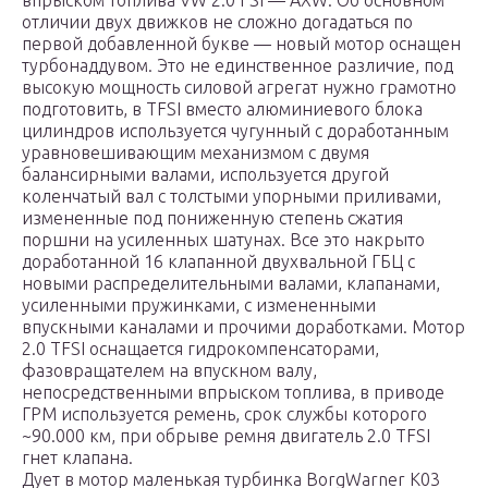
впрыском топлива VW 2.0 FSI — AXW. Об основном
отличии двух движков не сложно догадаться по
первой добавленной букве — новый мотор оснащен
турбонаддувом. Это не единственное различие, под
высокую мощность силовой агрегат нужно грамотно
подготовить, в TFSI вместо алюминиевого блока
цилиндров используется чугунный с доработанным
уравновешивающим механизмом с двумя
балансирными валами, используется другой
коленчатый вал с толстыми упорными приливами,
измененные под пониженную степень сжатия
поршни на усиленных шатунах. Все это накрыто
доработанной 16 клапанной двухвальной ГБЦ с
новыми распределительными валами, клапанами,
усиленными пружинками, с измененными
впускными каналами и прочими доработками. Мотор
2.0 TFSI оснащается гидрокомпенсаторами,
фазовращателем на впускном валу,
непосредственными впрыском топлива, в приводе
ГРМ используется ремень, срок службы которого
~90.000 км, при обрыве ремня двигатель 2.0 TFSI
гнет клапана.
Дует в мотор маленькая турбинка BorgWarner К03