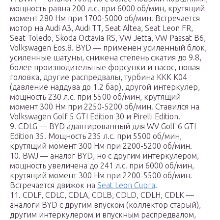
мощность равна 200 л.с. при 6000 об/мин, крутящий
момент 280 Нм при 1700-5000 об/мин. Встречается
мотор на Audi A3, Audi TT, Seat Altea, Seat Leon FR,
Seat Toledo, Skoda Octavia RS, VW Jetta, VW Passat B6,
Volkswagen Eos.8. BYD — применен усиленный блок,
усиленные шатуны, снижена степень сжатия до 9.8,
более производительные форсунки и насос, новая
головка, другие распредвалы, турбина ККК К04
(давление наддува до 1.2 бар), другой интеркулер,
мощность 230 л.с. при 5500 об/мин, крутящий
момент 300 Нм при 2250-5200 об/мин. Ставился на
Volkswagen Golf 5 GTI Edition 30 и Pirelli Edition.
9. CDLG — BYD адаптированный для WV Golf 6 GTI
Edition 35. Мощность 235 л.с. при 5500 об/мин,
крутящий момент 300 Нм при 2200-5200 об/мин.
10. BWJ — аналог BYD, но с другим интеркулером,
мощность увеличена до 241 л.с. при 6000 об/мин,
крутящий момент 300 Нм при 2200-5500 об/мин.
Встречается движок на
Seat Leon Cupra
.
11. CDLF, CDLC, CDLA, CDLB, CDLD, CDLH, CDLK —
аналоги BYD с другим впуском (коллектор старый),
другим интеркулером и впускным распредвалом,