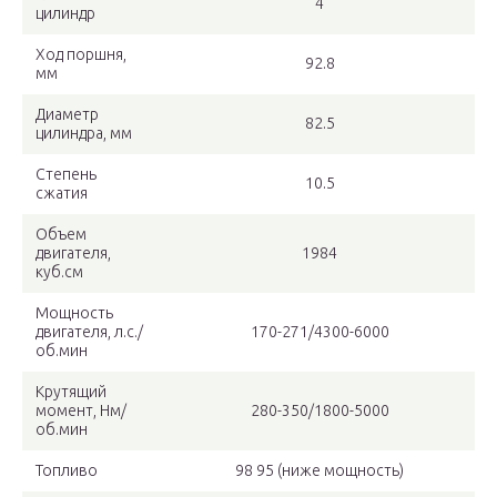
4
цилиндр
Ход поршня,
92.8
мм
Диаметр
82.5
цилиндра, мм
Степень
10.5
сжатия
Объем
двигателя,
1984
куб.см
Мощность
двигателя, л.с./
170-271/4300-6000
об.мин
Крутящий
момент, Нм/
280-350/1800-5000
об.мин
Топливо
98 95 (ниже мощность)