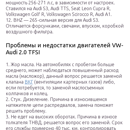
мощность 256-271 л.с, в зависимости от настроек.
Ставился на Audi S3, Audi TTS, Seat Leon Cupra R,
Volkswagen Golf R, Volkswagen Scirocco R, Audi A1.
12. BHZ — 265-сильная версия для Audi S3.
Отличается форсунками, свечами, впуском, коробкой
воздушного фильтра.
Проблемы и недостатки двигателей VW-
Audi 2.0 TFSI
1. Жор масла. На автомобилях с пробегом больше
среднего, может наблюдаться повышенный расход
масла (масложор), данный вопрос решается заменой
клапана
ВКГ
(вентиляции картерных газов) либо,
если потребуется, то заменой маслосъемных
колпачков и колец.
2. Стук. Дизеление. Причина в износившемся
натяжителе цепи распредвалов, замена поможет
решить проблему.
3. Не едет на высоких оборотах. Причина в износе
толкателя ТНВД, решается вопрос его заменой. Срок
его службы примерно 40 тыс. км, контролировать