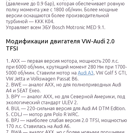
(давление до 0.9 бар), которая обеспечивает ровную
полку момента уже с 1800 об/мин. Более мощные
версии оснащаются более производительной
турбиной — ККК К04.
Управляет всем ЭБУ Bosch Motronic MED 9.1.
Модификации двигателя VW-Audi 2.0
TFSI
1. AXX — первая версия мотора, мощность 200 л.с.
при 6000 об/мин, крутящий момент 280 Нм при 1700-
5000 об/мин. Ставили мотор на
Audi A3
, VW Golf 5 GTI,
VW Jetta и Volkswagen Passat B6.
2. BWE — аналог AXX, но для полноприводных Audi
A4 и SEAT Exeo.
3. BPY — аналог АХХ, но для Северной Америки, под
экологический стандарт ULEV 2.
4. BUL — 220-сильная версия для Audi A4 DTM Edition.
5. CDLJ — мотор для Polo R WRC.
6. BPJ — наиболее слабая версия 2.0 TFSI, мощностью
170 л.с. Ставилась на Audi A6.
7. BWA — аналог AXX, но с более новыми поршнями,