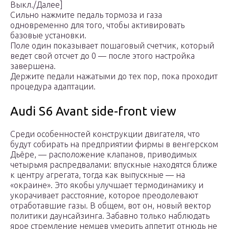
Выкл./Далее]
Сильно нажмите педаль тормоза и газа
одновременно для того, чтобы активировать
базовые установки.
Поле один показывает пошаговый счетчик, который
ведет свой отсчет до 0 — после этого настройка
завершена.
Держите педали нажатыми до тех пор, пока проходит
процедура адаптации.
Audi S6 Avant side-front view
Среди особенностей конструкции двигателя, что
будут собирать на предприятии фирмы в венгерском
Дьёре, — расположение клапанов, приводимых
четырьмя распредвалами: впускные находятся ближе
к центру агрегата, тогда как выпускные — на
«окраине». Это якобы улучшает термодинамику и
укорачивает расстояние, которое преодолевают
отработавшие газы. В общем, вот он, новый вектор
политики даунсайзинга. Забавно только наблюдать
ярое стремление немцев умерить аппетит отнюдь не