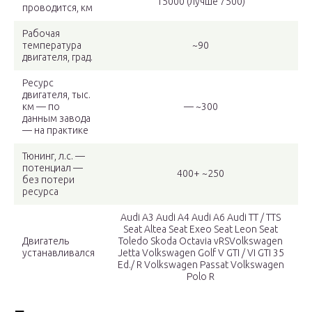
15000 (лучше 7500)
проводится, км
Рабочая
температура
~90
двигателя, град.
Ресурс
двигателя, тыс.
км — по
— ~300
данным завода
— на практике
Тюнинг, л.с. —
потенциал —
400+ ~250
без потери
ресурса
Audi A3 Audi A4 Audi A6 Audi TT / TTS
Seat Altea Seat Exeo Seat Leon Seat
Двигатель
Toledo Skoda Octavia vRSVolkswagen
устанавливался
Jetta Volkswagen Golf V GTI / VI GTI 35
Ed./ R Volkswagen Passat Volkswagen
Polo R