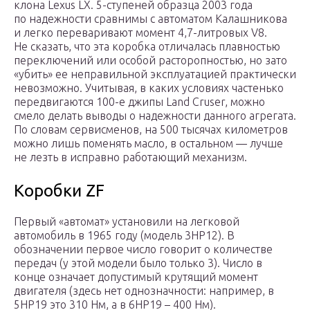
клона Lexus LX. 5-ступеней образца 2003 года
по надежности сравнимы с автоматом Калашникова
и легко переваривают момент 4,7-литровых V8.
Не сказать, что эта коробка отличалась плавностью
переключений или особой расторопностью, но зато
«убить» ее неправильной эксплуатацией практически
невозможно. Учитывая, в каких условиях частенько
передвигаются 100-е джипы Land Cruser, можно
смело делать выводы о надежности данного агрегата.
По словам сервисменов, на 500 тысячах километров
можно лишь поменять масло, в остальном — лучше
не лезть в исправно работающий механизм.
Коробки ZF
Первый «автомат» установили на легковой
автомобиль в 1965 году (модель 3HP12). В
обозначении первое число говорит о количестве
передач (у этой модели было только 3). Число в
конце означает допустимый крутящий момент
двигателя (здесь нет однозначности: например, в
5HP19 это 310 Нм, а в 6HP19 – 400 Нм).