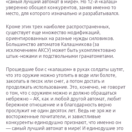
«самый лучший автомат в мире». Но 12-й «калаш»
уверенно обошел конкурентов, заняв именно то
место, для которого изначально и разрабатывался.
Кроме этих трех наиболее распространенных,
существует еще множество модификаций,
ориентированных на разные нужды силовиков.
Большинство автоматов Калашникова (за
исключением АКСУ) может быть укомплектовано
штык-ножами и подствольными гранатометами.
Прошедшие бои с «калашом» в руках солдаты шутят,
что это оружие можно утопить в воде или болоте,
закопать в песок или снег, а потом достать и
продолжать использование. Это, конечно, не говорит
о том, что с оружием можно и должно обращаться
небрежно – АК, как и любой другой автомат, любит
бережное отношение и в благодарность верно
прослужит не один десяток лет. Ведь не зря же и
восторженные почитатели, и завистливые
конкуренты единодушно признают, что именно он
— самый лучший автомат в мире! И единодушие это