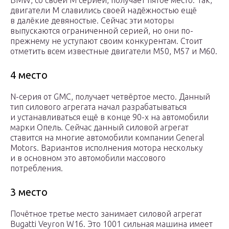
BMW, со своей М серией, получает пятое место. Так,
двигатели М славились своей надёжностью ещё
в далёкие девяностые. Сейчас эти моторы
выпускаются ограниченной серией, но они по-
прежнему не уступают своим конкурентам. Стоит
отметить всем известные двигатели М50, М57 и М60.
4 место
N-серия от GMC, получает четвёртое место. Данный
тип силового агрегата начал разрабатываться
и устанавливаться ещё в конце 90-х на автомобили
марки Опель. Сейчас данный силовой агрегат
ставится на многие автомобили компании General
Motors. Вариантов исполнения мотора нескольку
и в основном это автомобили массового
потребления.
3 место
Почётное третье место занимает силовой агрегат
Bugatti Veyron W16. Это 1001 сильная машина имеет