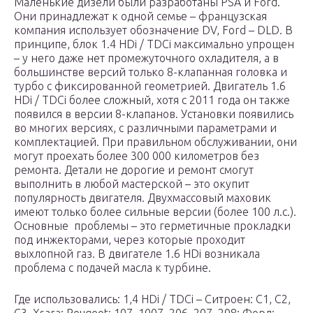
Маленькие дизели были разработаны PSA и Ford.
Они принадлежат к одной семье – французская
компания использует обозначение DV, Ford – DLD. В
принципе, блок 1.4 HDi / TDCi максимально упрощен
– у него даже нет промежуточного охладителя, а в
большинстве версий только 8-клапанная головка и
турбо с фиксированной геометрией. Двигатель 1.6
HDi / TDCi более сложный, хотя с 2011 года он также
появился в версии 8-клапанов. Установки появились
во многих версиях, с различными параметрами и
комплектацией. При правильном обслуживании, они
могут проехать более 300 000 километров без
ремонта. Детали не дорогие и ремонт смогут
выполнить в любой мастерской – это окупит
популярность двигателя. Двухмассовый маховик
имеют только более сильные версии (более 100 л.с.).
Основные проблемы – это герметичные прокладки
под инжекторами, через которые проходит
выхлопной газ. В двигателе 1.6 HDi возникала
проблема с подачей масла к турбине.
Где использовались: 1,4 HDi / TDCi – Ситроен: С1, С2,