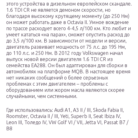
этого устройства в дизельном европейском скандале.
1.6 TDI CR не является демоном скорости, но
благодаря высокому крутящему моменту (до 250 Нм)
он может работать даже в Octavia II. Умное вождение
по трассе расходует всего 4-4,5 л/100 км. Кто любит и
умеет кататься «на парах», сможет опустить расход до
до 3,5 л/100 км. В зависимости от модели и версии,
двигатель развивает мощность от 75 л.с. до 195 Нм,
до 110 л.с. и 250 Нм. В 2012 году Volkswagen начал
выпуск новой версии двигателя 1.6 TDI CR из
семейства EA288. Он был адаптирован для сборки в
автомобилях на платформе MQB. В настоящее время
нет никаких сообщений о более серьезных
проблемах с этим двигателем – проблемы с
оборудованием или жором масла являются скорее
случайными, чем системными.
Где использовались: Audi A1, A3 II / III, Skoda Fabia II,
Roomster, Octavia II / III, Yeti, Superb II, Seat Ibiza IV,
Leon III, Толедо IV, VW Golf VI / VII, Jetta VI, Passat B7 /
B8