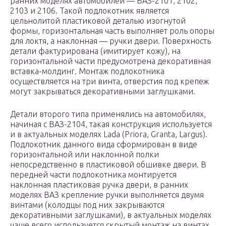
ранних моделях автомобилей — ВАЗ-2101, 2102,
2103 и 2106. Такой подлокотник является
цельнолитой пластиковой деталью изогнутой
формы, горизонтальная часть выполняет роль опоры
для локтя, а наклонная — ручки двери. Поверхность
детали фактурирована (имитирует кожу), на
горизонтальной части предусмотрена декоративная
вставка-молдинг. Монтаж подлокотника
осуществляется на три винта, отверстия под крепеж
могут закрываться декоративными заглушками.
Детали второго типа применялись на автомобилях,
начиная с ВАЗ-2104, такая конструкция используется
и в актуальных моделях Lada (Priora, Granta, Largus).
Подлокотник данного вида сформирован в виде
горизонтальной или наклонной полки
непосредственно в пластиковой обшивке двери. В
передней части подлокотника монтируется
наклонная пластиковая ручка двери, в ранних
моделях ВАЗ крепление ручки выполняется двумя
винтами (колодцы под них закрываются
декоративными заглушками), в актуальных моделях
чаще всего используется скрытый монтаж на винтах