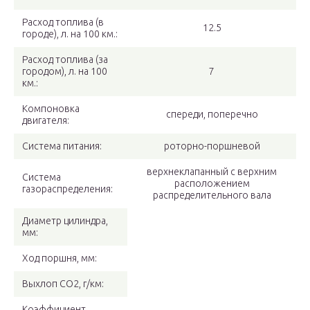
Расход топлива (в
12.5
городе), л. на 100 км.:
Расход топлива (за
городом), л. на 100
7
км.:
Компоновка
спереди, поперечно
двигателя:
Система питания:
роторно-поршневой
верхнеклапанный с верхним
Система
расположением
газораспределения:
распределительного вала
Диaметр цилиндра,
мм:
Ход поршня, мм:
Выхлоп CO2, г/км:
Коэффициент