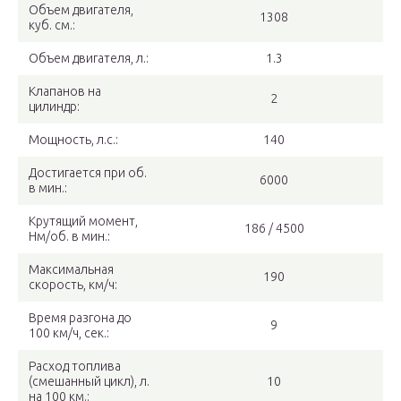
Объем двигателя,
1308
куб. см.:
Объем двигателя, л.:
1.3
Клапанов на
2
цилиндр:
Мощность, л.с.:
140
Достигается при об.
6000
в мин.:
Крутящий момент,
186 / 4500
Нм/об. в мин.:
Максимальная
190
скорость, км/ч:
Время разгона до
9
100 км/ч, сек.:
Расход топлива
(смешанный цикл), л.
10
на 100 км.: