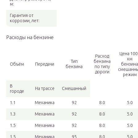
м:
Гарантия от
коррозии, лет:
Расходы на бензине
Цена 100
Расход
км
Тип
бензина
Объём
Передачи
бензина
бензина
по типу
смешанн
дороги
режим
В
На трассе
Смешанный
городе
1.1
Механика
92
8.0
5.0
1.3
Механика
92
8.0
5.0
1.5
Механика
92
8.0
5.0
1.5
Механика
95
8.0
5.0