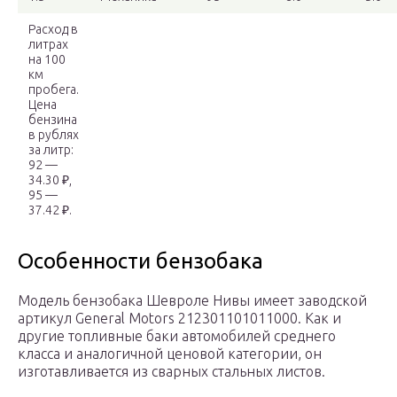
Расход в
литрах
на 100
км
пробега.
Цена
бензина
в рублях
за литр:
92 —
34.30 ₽,
95 —
37.42 ₽.
Особенности бензобака
Модель бензобака Шевроле Нивы имеет заводской
артикул General Motors 212301101011000. Как и
другие топливные баки автомобилей среднего
класса и аналогичной ценовой категории, он
изготавливается из сварных стальных листов.