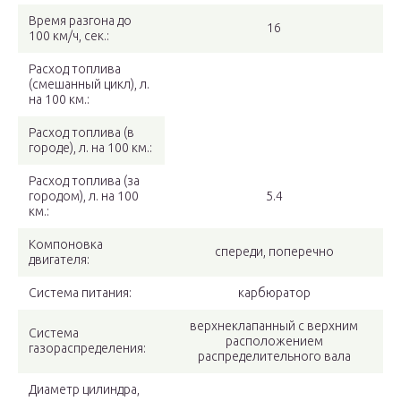
Время разгона до
16
100 км/ч, сек.:
Расход топлива
(смешанный цикл), л.
на 100 км.:
Расход топлива (в
городе), л. на 100 км.:
Расход топлива (за
городом), л. на 100
5.4
км.:
Компоновка
спереди, поперечно
двигателя:
Система питания:
карбюратор
верхнеклапанный с верхним
Система
расположением
газораспределения:
распределительного вала
Диaметр цилиндра,