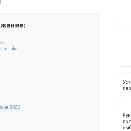
и
жание:
ми
san Juke
Уст
пер
Juke 2020
Рук
пот
вы