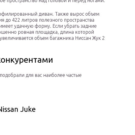
е пространство над головой и перед ногами.
рофилированный диван. Также вырос объем
ния до 422 литров полезного пространства
 имеет удачную форму. Если убрать задние
ершенно ровная площадка, длина которой
е увеличивается объем багажника Ниссан Жук 2
 конкурентами
подобрали для вас наиболее частые
issan Juke