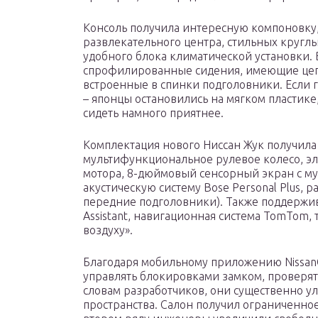
Консоль получила интересную компоновку,
развлекательного центра, стильных кругл
удобного блока климатической установки.
спрофилированные сидения, имеющие цепк
встроенные в спинки подголовники. Если 
– японцы остановились на мягком пластике
сидеть намного приятнее.
Комплектация нового Ниссан Жук получила
мультифункциональное рулевое колесо, эл
мотора, 8-дюймовый сенсорный экран с му
акустическую систему Bose Personal Plus, 
передние подголовники). Также поддерживае
Assistant, навигационная система TomTom, т
воздуху».
Благодаря мобильному приложению NissanC
управлять блокировками замком, проверят
словам разработчиков, они существенно 
пространства. Салон получил ограниченно