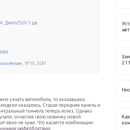
4, Джип/SUV 5 дв.
Уст
авт
Juke
Зам
211
 поколение, YF15, SUV
Нис
жно узнать автомобиль, то оказавшись
 модели оказались. Старая передняя панель и
тральный тоннель теперь исчез. Однако
Как
кучали, оснастив свою новинку новой
ко
ит явно не хуже. Что касается комбинации
ванными циферблатами.