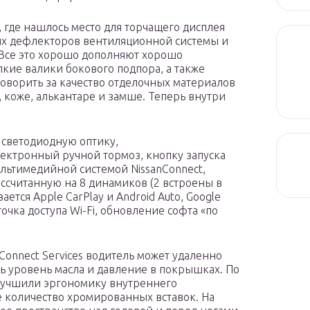
 где нашлось место для торчащего дисплея
ых дефлекторов вентиляционной системы и
 Все это хорошо дополняют хорошо
ие валики бокового подпора, а также
говорить за качество отделочных материалов
, коже, алькантаре и замше. Теперь внутри
 светодиодную оптику,
ектронный ручной тормоз, кнопку запуска
льтимедийной системой NissanConnect,
рассчитанную на 8 динамиков (2 встроены в
тся Apple CarPlay и Android Auto, Google
очка доступа Wi-Fi, обновление софта «по
onnect Services водитель может удаленно
ь уровень масла и давление в покрышках. По
улучшили эргономику внутреннего
е количество хромированных вставок. На