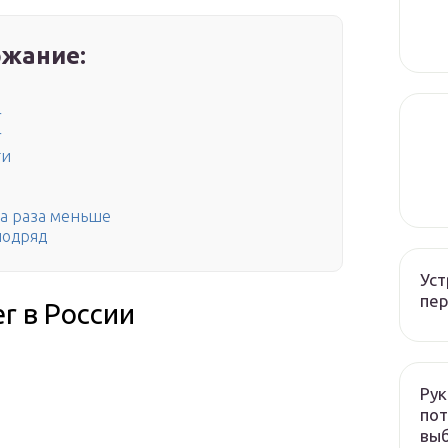
жание:
r
r
ти
ва раза меньше
подряд
Уст
пер
r в России
Рук
пот
вы