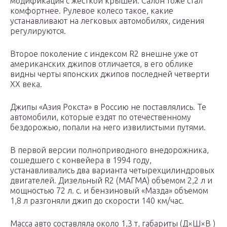
модификация с жесткой крышей. Салон тоже стал
комфортнее. Рулевое колесо такое, какие
устанавливают на легковых автомобилях, сидения
регулируются.
Второе поколение с индексом R2 внешне уже от
американских джипов отличается, в его облике
видны черты японских джипов последней четверти
XX века.
Джипы «Азия Рокста» в Россию не поставлялись. Те
автомобили, которые ездят по отечественному
бездорожью, попали на него извилистыми путями.
В первой версии полноприводного внедорожника,
сошедшего с конвейера в 1994 году,
устанавливались два варианта четырехцилиндровых
двигателей. Дизельный R2 (МАГМА) объемом 2,2 л и
мощностью 72 л. с. и бензиновый «Мазда» объемом
1,8 л разгоняли джип до скорости 140 км/час.
Масса авто составляла около 1,3 т, габариты (Д×Ш×В )