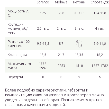
Sorento
Mohave
Ретона
Спортейдж
Мощность, л.
175
250
83-136
184-150
С.,
Крутящий
момент, об/
2,5 тыс.
2 тыс.
2 тыс.
4 тыс.
мин.
Разгон до 100
9,1-
9,9-11,5
8,7
9,6-11,6
км/ч, сек.
11,5
Клиренс, см
18,5
21,7
18,35
18,2
Максимальная
1778-
2283
1510
1667-1782
масса
1997
Передачи
6
8
5
6
Более подробно характеристики, габариты и
комплектацию салонов джипов и кроссоверов можно
увидеть в отдельных обзорах. Познакомимся кратко
с главными качествами моделей.