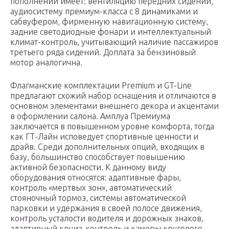
пополнений имеет: вентиляцию передних сидений,
аудиосистему премиум-класса с 8 динамиками и
сабвуфером, фирменную навигационную систему,
задние светодиодные фонари и интеллектуальный
климат-контроль, учитывающий наличие пассажиров
третьего ряда сидений. Доплата за бензиновый
мотор аналогична.
Флагманские комплектации Premium и GT-Line
предлагают схожий набор оснащения и отличаются в
основном элементами внешнего декора и акцентами
в оформлении салона. Амплуа Премиума
заключается в повышенном уровне комфорта, тогда
как ГТ-Лайн исповедует спортивные ценности и
драйв. Среди дополнительных опций, входящих в
базу, большинство способствует повышению
активной безопасности. К данному виду
оборудования относятся: адаптивные фары,
контроль «мертвых зон», автоматический
стояночный тормоз, системы автоматической
парковки и удержания в своей полосе движения,
контроль усталости водителя и дорожных знаков,
адаптивный круиз-контроль и камеры кругового