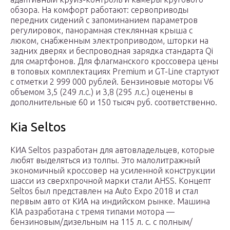
обзора. На комфорт работают: сервоприводы
передних сидений с запоминанием параметров
регулировок, панорамная стеклянная крыша с
люком, снабженным электроприводом, шторки на
задних дверях и беспроводная зарядка стандарта Qi
для смартфонов. Для флагманского кроссовера цены
в топовых комплектациях Premium и GT-Line стартуют
с отметки 2 999 000 рублей. Бензиновые моторы V6
объемом 3,5 (249 л.с.) и 3,8 (295 л.с.) оценены в
дополнительные 60 и 150 тысяч руб. соответственно.
Kia Seltos
КИА Seltos разработан для автовладельцев, которые
любят выделяться из толпы. Это малолитражный
экономичный кроссовер на усиленной конструкции
шасси из сверхпрочной марки стали AHSS. Концепт
Seltos был представлен на Auto Expo 2018 и стал
первым авто от КИА на индийском рынке. Машина
KIA разработана с тремя типами мотора —
бензиновым/дизельным на 115 л. с. с полным/