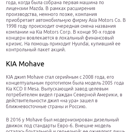
года, когда была собрана первая машина по
лицензии Mazda. В рамках расширения
производства, немного позже, компания
приобретает автомобильную фирму Asia Motors Co. В
1998 году происходит очередная смена названия
компании на Kia Motors Corp. В конце 90-х годов
концерн вовлекается в локальный финансовый
кризис. На помощь приходит Hyundai, купивший ее
контрольный пакет акций.
KIA Mohave
KIA джип Mohave стал серийным с 2008 года, его
концептуальным прототипом была модель 2005 года
Kia KCD II Mesa. Выпускающий завод целевым
потребителем видел граждан Северной Америки, в
действительности джип «на ура» зашел в
ближневосточные страны и Россию.
В 2016 у Mohave был модернизирован дизельный
движок под стандарты Евро-6. Внешне модель
осталась брутальной и серьезной: ее оживляют лишь