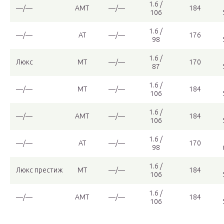
1.6 /
—/—
АМТ
—/—
184
106
1.6 /
—/—
АТ
—/—
176
98
1.6 /
Люкс
МТ
—/—
170
87
1.6 /
—/—
МТ
—/—
184
106
1.6 /
—/—
АМТ
—/—
184
106
1.6 /
—/—
АТ
—/—
170
98
1.6 /
Люкс престиж
МТ
—/—
184
106
1.6 /
—/—
АМТ
—/—
184
106