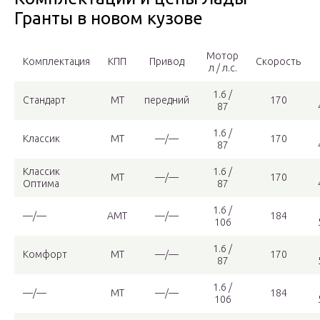
Гранты в новом кузове
Мотор
Комплектация
КПП
Привод
Скорость
л / л.с.
1.6 /
Стандарт
МТ
передний
170
87
1.6 /
Классик
МТ
—/—
170
87
Классик
1.6 /
МТ
—/—
170
Оптима
87
1.6 /
—/—
АМТ
—/—
184
106
1.6 /
Комфорт
МТ
—/—
170
87
1.6 /
—/—
МТ
—/—
184
106