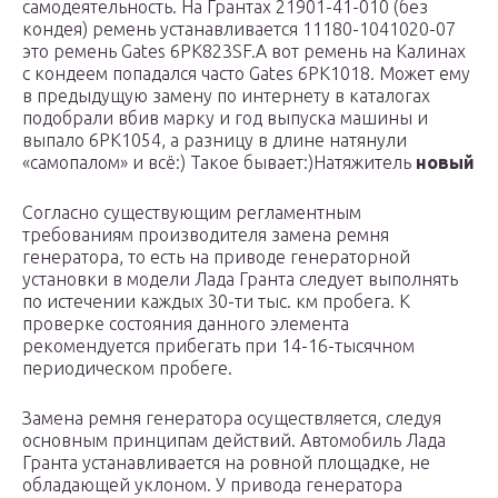
самодеятельность. На Грантах 21901-41-010 (без
кондея) ремень устанавливается 11180-1041020-07
это ремень Gates 6PK823SF.А вот ремень на Калинах
с кондеем попадался часто Gates 6PK1018. Может ему
в предыдущую замену по интернету в каталогах
подобрали вбив марку и год выпуска машины и
выпало 6PK1054, а разницу в длине натянули
«самопалом» и всё:) Такое бывает:)Натяжитель
новый
Согласно существующим регламентным
требованиям производителя замена ремня
генератора, то есть на приводе генераторной
установки в модели Лада Гранта следует выполнять
по истечении каждых 30-ти тыс. км пробега. К
проверке состояния данного элемента
рекомендуется прибегать при 14-16-тысячном
периодическом пробеге.
Замена ремня генератора осуществляется, следуя
основным принципам действий. Автомобиль Лада
Гранта устанавливается на ровной площадке, не
обладающей уклоном. У привода генератора