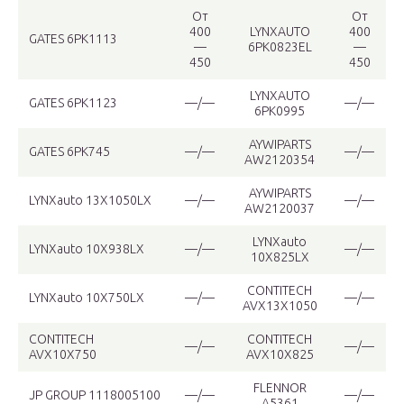
От
От
400
LYNXAUTO
400
GATES 6PK1113
—
6PK0823EL
—
450
450
LYNXAUTO
GATES 6PK1123
—/—
—/—
6PK0995
AYWIPARTS
GATES 6PK745
—/—
—/—
AW2120354
AYWIPARTS
LYNXauto 13X1050LX
—/—
—/—
AW2120037
LYNXauto
LYNXauto 10X938LX
—/—
—/—
10X825LX
CONTITECH
LYNXauto 10X750LX
—/—
—/—
AVX13X1050
CONTITECH
CONTITECH
—/—
—/—
AVX10X750
AVX10X825
FLENNOR
JP GROUP 1118005100
—/—
—/—
A5361