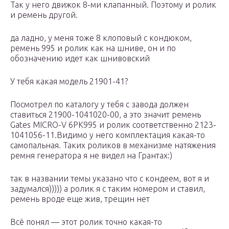
Так у него движок 8-ми клапанный. Поэтому и ролик
и ремень другой.
да ладно, у меня тоже 8 клоповый с кондюком,
ремень 995 и ролик как на шниве, он и по
обозначению идет как шнивовский
У тебя какая модель 21901-41?
Посмотрел по каталогу у тебя с завода должен
ставиться 21900-1041020-00, а это значит ремень
Gates MICRO-V 6PK995 и ролик соответственно 2123-
1041056-11.Видимо у него комплектация какая-то
самопальная. Таких роликов в механизме натяжения
ремня генератора я не видел на Грантах:)
так в названии темы указано что с кондеем, вот я и
задумался))))) а ролик я с таким номером и ставил,
ремень вроде еще жив, трещин нет
Всё понял — этот ролик точно какая-то