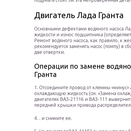
подумать стоит ли эта непроверенная дета
Двигатель Лада Гранта
Основными дефектами водяного насоса Ла
жидкости и износ подшипника (определяет
Ремонт водяного насоса, как правило, к же
рекомендуется заменять насос (помпу) в сбо
две отвертки.
Операции по замене водяно
Гранта
1. Отсоедините провод от клеммы «минус» 
охлаждающую жидкость (см. «Замена охлажд
двигателях ВАЗ-21116 и ВАЗ-111 вывернит
передней крышки привода распределител
4. . и снимите ее.