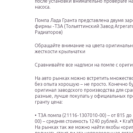
после установки внимательно проверьте н
насоса.
Помпа Лада Гранта представлена двумя за
фирмы -ТЗА (Тольяттинский Завод Агрегат
Радиаторов)
Обращайте внимание на цвета оригинальн
жесткости крыльчатки
Сравнивайте все надписи на помпе с ориг
На авто рынках можно встретить множество
без опыта хорошую – не просто. Конечно б
оригинал заводского производства для сра
разные, лучше покупать у официальных пр
гранту цена:
• ТЗА помпа (21116-1307010-00) – от 815 д
00) – средняя стоимость 1240 рублей. • Kraft
На рынках так же можно найти якобы «ори