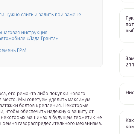
и нужно слить и залить при замене
Рук
пот
вы
пошаговая инструкция
втомобиле «Лада Гранта»
ремень ГРМ
Зам
211
Нис
са, его ремонта либо покупки нового
на место. Мы советуем уделить максимум
затяжки болтов крепления. Некоторые
и, чтобы обеспечить надежную защиту от
на некоторых машинах в будущем герметик не
Как
ны ремня газораспределительного механизма.
ко