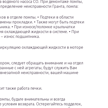
а водяного насоса СО. При демонтаже помпы,
Определение неисправности Гранта, помпа:
в в отделе помпы. • Подтеки в области
амены прокладки. • Также могут быть подтеки
ьника. • При износе/поломке крыльчатки
ия охлаждающей жидкости в системе. • При
 – износ подшипника.
циркуляцию охлаждающей жидкости в моторе
ором, следует обращать внимание и на отдел
занные с ней агрегаты, будут служить Вам
от внезапной неисправности, вашей машине
сит также работа печки.
омпы, будьте внимательны и всегда
е условия возврата. Остерегайтесь подделок,