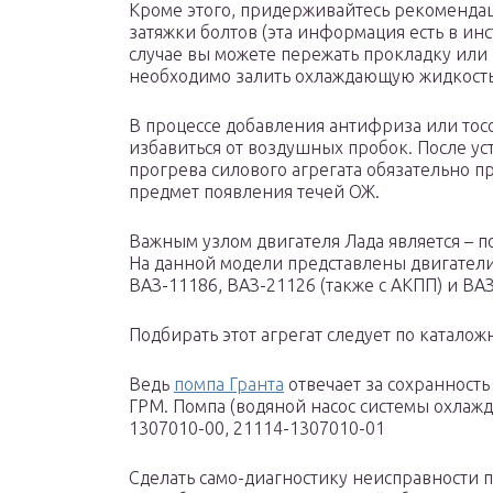
Кроме этого, придерживайтесь рекоменда
затяжки болтов (эта информация есть в ин
случае вы можете пережать прокладку или
необходимо залить охлаждающую жидкость
В процессе добавления антифриза или тос
избавиться от воздушных пробок. После у
прогрева силового агрегата обязательно п
предмет появления течей ОЖ.
Важным узлом двигателя Лада является – п
На данной модели представлены двигател
ВАЗ-11186, ВАЗ-21126 (также с АКПП) и ВА
Подбирать этот агрегат следует по катало
Ведь
помпа Гранта
отвечает за сохранность
ГРМ. Помпа (водяной насос системы охлажде
1307010-00, 21114-1307010-01
Сделать само-диагностику неисправности п