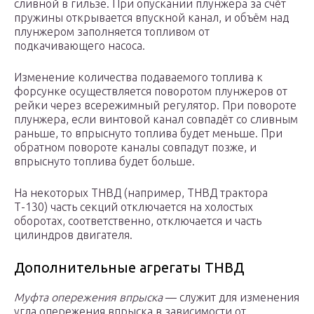
сливной в гильзе. При опускании плунжера за счёт
пружины открывается впускной канал, и объём над
плунжером заполняется топливом от
подкачивающего насоса.
Изменение количества подаваемого топлива к
форсунке осуществляется поворотом плунжеров от
рейки через всережимный регулятор. При повороте
плунжера, если винтовой канал совпадёт со сливным
раньше, то впрыснуто топлива будет меньше. При
обратном повороте каналы совпадут позже, и
впрыснуто топлива будет больше.
На некоторых ТНВД (например, ТНВД трактора
Т-130) часть секций отключается на холостых
оборотах, соответственно, отключается и часть
цилиндров двигателя.
Дополнительные агрегаты ТНВД
Муфта опережения впрыска
— служит для изменения
угла опережения впрыска в зависимости от