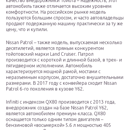
качество внедорожники Тойота – надежность, этот
автомобиль также отличается высоким уровнем
комфортности. На российском рынке модель
пользуются большим спросом, и часто автовладельцы
продают подержанную машину практически за ту же
цену, что и купили.
Nissan Patrol – также модель, выпускаемая несколько
десятилетий, является прямым конкурентом
тойотовский марки Land Cruiser. Патрол
производится с короткой и длинной базой, в трех- и
пятидверном исполнении. Автомобиль
характеризуется мощной рамой, мостами с
неразъемным корпусом, достаточно внушительными
размерами. В 2017 году с конвейера сходит Nissan
Patrol 6-го поколения в кузове Y62.
Infiniti с индексом QX80 производится с 2013 года,
внедорожник создан на базе Nissan Patrol Y62,
является автомобилем премиум-класса. QX80
оснащается только одним типом двигателя –
бензиновой «восьмеркой» 5.6 л мощностью 405