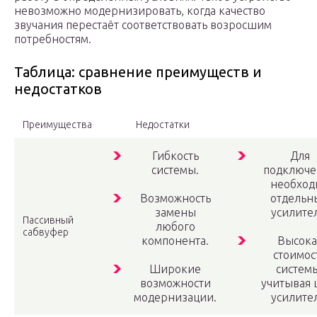
невозможно модернизировать, когда качество
звучания перестаёт соответствовать возросшим
потребностям.
Таблица: сравнение преимуществ и
недостатков
Преимущества
Недостатки
Гибкость
Для
системы.
подключе
необход
Возможность
отдельн
замены
усилител
Пассивный
любого
сабвуфер
компонента.
Высока
стоимос
Широкие
систем
возможности
учитывая 
модернизации.
усилител