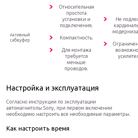
Относительная
простота
установки и
Не подле
подключения.
кардинал
модерниза
Активный
Компактность.
сабвуфер
Ограниче
Для монтажа
возможно
требуется
усилител
меньше
проводов.
Настройка и эксплуатация
Согласно инструкции по эксплуатации
автомагнитолы Sony, при первом включении
необходимо настроить все необходимые параметры.
Как настроить время