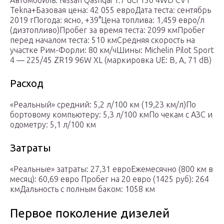
Автомобиль: Nissan Qashqai 1.7 dCi 150 4WD CVT
Tekna+Базовая цена: 42 055 евроДата теста: сентябрь
2019 гПогода: ясно, +39°Цена топлива: 1,459 евро/л
(дизтопливо)Пробег за время теста: 2099 кмПробег
перед началом теста: 510 кмСредняя скорость на
участке Рим-Форли: 80 км/чШины: Michelin Pilot Sport
4 — 225/45 ZR19 96W XL (маркировка UE: B, A, 71 dB)
Расход
«Реальный» средний: 5,2 л/100 км (19,23 км/л)По
бортовому компьютеру: 5,3 л/100 кмПо чекам с АЗС и
одометру: 5,1 л/100 км
Затраты
«Реальные» затраты: 27,31 евроЕжемесячно (800 км в
месяц): 60,69 евро Пробег на 20 евро (1425 руб): 264
кмДальность с полным баком: 1058 км
Первое поколение дизелей