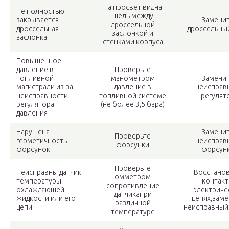
На просвет видна
Не полностью
щель между
закрывается
Замени
дроссельной
дроссельная
дроссельны
заслонкой и
заслонка
стенками корпуса
Повышенное
давление в
Проверьте
топливной
манометром
Замени
магистрали из-за
давление в
неисправ
неисправности
топливной системе
регулят
регулятора
(не более 3,5 бара)
давления
Нарушена
Замени
Проверьте
герметичность
неисправ
форсунки
форсунок
форсун
Проверьте
Неисправны датчик
Восстано
омметром
температуры
контакт
сопротивление
охлаждающей
электриче
датчикапри
жидкости или его
цепях,зам
различной
цепи
неисправный
температуре