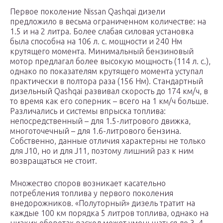
Первое поколение Nissan Qashqai дизели
предложило в весьма ограниченном количестве: на
1.5 и на 2 литра. Более слабая силовая установка
была способна на 106 л. с. мощности и 240 Нм
крутящего момента. Минимальный бензиновый
мотор предлагал более высокую мощность (114 л. с.),
однако по показателям крутящего момента уступал
практически в полтора раза (156 Нм). Стандартный
дизельный Qashqai развивал скорость до 174 км/ч, в
то время как его соперник – всего на 1 км/ч больше.
Различались и системы впрыска топлива:
непосредственный – для 1.5-литрового движка,
многоточечный – для 1.6-литрового бензина.
Собственно, данные отличия характерны не только
для J10, но и для J11, поэтому лишний раз к ним
возвращаться не стоит.
Множество споров возникает касательно
потребления топлива у первого поколения
внедорожников. «Полуторный» дизель тратит на
каждые 100 км порядка 5 литров топлива, однако на