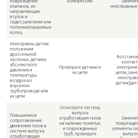
повреждение
компрессию
Замени
клапанов, их
неисправные
направляющих
втулок и
седел,залегание или
поломкапоршневых
колец
Неисправны датчик
положения
дроссельной
Восстано
заслонки, датчики
контакт
абсолютного
Проверьте датчики и
электриче
давления и
их цепи
цепях,зам
температуры
неисправ
воздуха во
датчик(дат
впускном
трубопроводе или
их цепи
Осмотрите систему
выпуска
Повышенное
отработавших газов
Замени
сопротивление
на наличие помятых
поврежде
движению газов в
и поврежденных
элементы с
системе выпуска
труб, проверьте
выпуск
отработавших