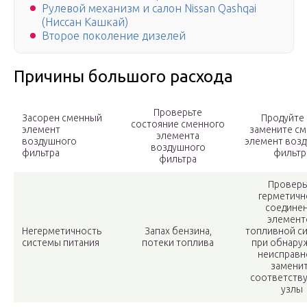
Рулевой механизм и салон Nissan Qashqai
(Ниссан Кашкай)
Второе поколение дизелей
Причины большого расхода
Проверьте
Засорен сменный
Продуйте
состояние сменного
элемент
замените с
элемента
воздушного
элемент воз
воздушного
фильтра
фильтр
фильтра
Проверь
герметичн
соедине
элемент
Негерметичность
Запах бензина,
топливной с
системы питания
потеки топлива
при обнару
неисправн
замени
соответств
узлы