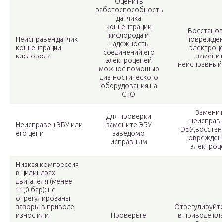
Оценить
работоспособность
датчика
концентрации
Восстано
кислорода и
Неисправен датчик
поврежде
надежность
концентрации
электроце
соединений его
кислорода
замени
электроцепей
неисправный
можнос помощью
диагностического
оборудования на
СТО
Замени
Для проверки
неисправ
Неисправен ЭБУ или
замените ЭБУ
ЭБУ,восста
его цепи
заведомо
оврежден
исправным
электроц
Низкая компрессия
в цилиндрах
двигателя (менее
11,0 бар): не
отрегулированы
зазоры в приводе,
Отрегулируйт
износ или
Проверьте
в приводе кл