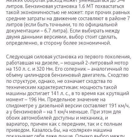
низких оборотах расход может уменьшаться до 3–4
литров. Бензиновая установка 1.6 МТ похвастаться
такой экономичностью не может: при прочих равных
средние затраты на движение составляют в районе 7
литров (если быть точными, то по официальной
документации – 6.7 литра). Если выбирать между
двумя данными версиями, выбор стоит сделать,
определенно, в сторону более экономичной.
Следующая силовая установка из первого поколения,
работавшая на дизеле, – мощный 2-литровый мотор
на 150 л. с. и 320 Нм. Его соперник – аналогичный по
объему цилиндров бензиновый двигатель. Сходство
по структуре, однако, не означает сходства по
техническим характеристикам: мощность такой
машины достигает 141 л. с., в то время как крутящий
момент – 196 Нм. Предельное значение на
спидометре у дизельной версии составляет 191 км/ч,
а у бензиновой – на 1 км/ч меньше. При этом для
обоих автомобилей доступны и механика, и
вариатор, причем как с передним, так и с полным
приводом. Казалось бы, на «солярке» машина
показывает себя даже лучше. Однако выбор между