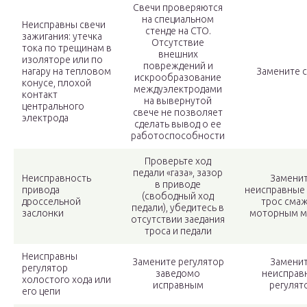
Свечи проверяются
на специальном
Неисправны свечи
стенде на СТО.
зажигания: утечка
Отсутствие
тока по трещинам в
внешних
изоляторе или по
повреждений и
нагару на тепловом
Замените 
искрообразование
конусе, плохой
междуэлектродами
контакт
на вывернутой
центрального
свече не позволяет
электрода
сделать вывод о ее
работоспособности
Проверьте ход
педали «газа», зазор
Неисправность
Замени
в приводе
привода
неисправные 
(свободный ход
дроссельной
трос сма
педали), убедитесь в
заслонки
моторным м
отсутствии заедания
троса и педали
Неисправны
Замените регулятор
Замени
регулятор
заведомо
неисправ
холостого хода или
исправным
регулят
его цепи