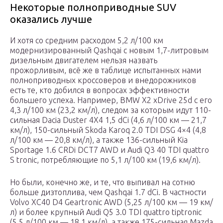
Некоторые полноприводные SUV
оказались лучше
И хотя со средним расходом 5,2 л/100 км
модернизированный Qashqai с новым 1,7-литровым
дизельным двигателем нельзя назвать
прожорливым, всё же в таблице испытанных нами
полноприводных кроссоверов и внедорожников
есть те, кто добился в вопросах эффективности
большего успеха. Например, BMW X2 xDrive 25d с его
4,3 л/100 км (23,2 км/л), следом за которым идут 110-
сильная Dacia Duster 4X4 1,5 dCi (4,6 л/100 км — 21,7
км/л), 150-сильный Skoda Karoq 2.0 TDI DSG 4×4 (4,8
л/100 км — 20,8 км/л), а также 136-сильный Kia
Sportage 1.6 CRDi DCT7 AWD и Audi Q3 40 TDI quattro
S tronic, потребляющие по 5,1 л/100 км (19,6 км/л).
Но были, конечно же, и те, что выпивал на сотню
больше дизтоплива, чем Qashqai 1.7 dCi. В частности
Volvo XC40 D4 Geartronic AWD (5,25 л/100 км — 19 км/
л) и более крупный Audi Q5 3.0 TDI quattro tiptronic
(5,5 л/100 км — 18,1 км/л), а также 175-сильная Mazda