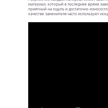
материал, который в последнее время зав
приятный на ощупь и достаточно износосто
качестве заменителя часто используют иск