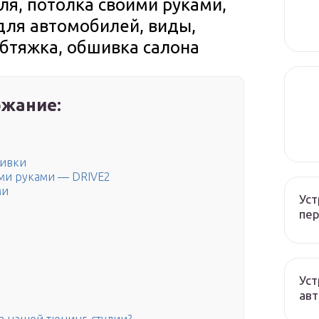
я, потолка своими руками,
 для автомобилей, виды,
бтяжка, обшивка салона
жание:
шивки
ими руками — DRIVE2
ми
Уст
пер
Уст
авт