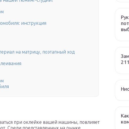
в нашей тюнинг-студии?
ом
Рук
пот
томобиля: инструкция
вы
териал на матрицу, поэтапный ход
Зам
211
оклеивания
ом
биля
Нис
Как
ко
ваться при оклейке вашей машины, повлияет
бот. Среди представленных на рынке