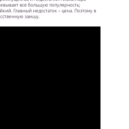
оевывает все большую популярность;
йкий. Главный недостаток – цена. Поэтому в
усственную замшу.