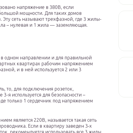
ьзовано напряжение в 380В, если
большой мощности. Для таких домов
. Эту сеть называют трехфазной, где 3 жилы-
ла – нулевая и 1 жила — заземляющая.
я в одном направлении и для правильной
дартных квартирах рабочим напряжением
азной, и в ней используется 2 или 3
ь, то, для подключения розеток,
е 3-я используется для безопасности –
оде только 1 сердечник под напряжением
ием является 220В, называется такая сеть
проводника. Если в квартиру заведен 3‐х
ток, рекомендуется использовать все 3 жилы,