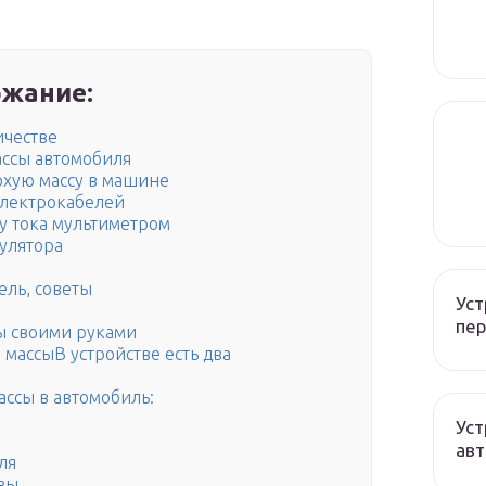
жание:
ичестве
ссы автомобиля
охую массу в машине
электрокабелей
ку тока мультиметром
мулятора
ель, советы
Уст
пер
ы своими руками
 массыВ устройстве есть два
ассы в автомобиль:
Уст
авт
ля
ивы