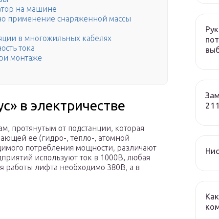
атор на машине
но применение снаряженной массы
Рук
яции в многожильных кабелях
пот
ость тока
вы
при монтаже
Зам
ус» в электричестве
211
м, протянутым от подстанции, которая
ающей ее (гидро-, тепло-, атомной
одимого потребления мощности, различают
Нис
приятий используют ток в 1000В, любая
я работы лифта необходимо 380В, а в
Как
ко