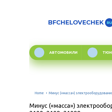
BFCHELOVECHEK
RU
АВТОМОБИЛИ
ТЮН
Home
Минус («масса») электрооборудования
Минус («масса») электрооб