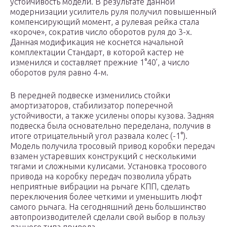
устойчивость модели. В результате данной
модернизации усилитель руля получил повышенный
компенсирующий момент, а рулевая рейка стала
«короче», сократив число оборотов руля до 3-х.
Данная модификация не коснется начальной
комплектации Стандарт, в которой кастер не
изменился и составляет прежние 1°40’, а число
оборотов руля равно 4-м.
В передней подвеске изменились стойки
амортизаторов, стабилизатор поперечной
устойчивости, а также усилены опоры кузова. Задняя
подвеска была основательно переделана, получив в
итоге отрицательный угол развала колес (-1°).
Модель получила тросовый привод коробки передач
взамен устаревших конструкций с несколькими
тягами и сложными кулисами. Установка тросового
привода на коробку передач позволила убрать
неприятные вибрации на рычаге КПП, сделать
переключения более четкими и уменьшить люфт
самого рычага. На сегодняшний день большинство
автопроизводителей сделали свой выбор в пользу