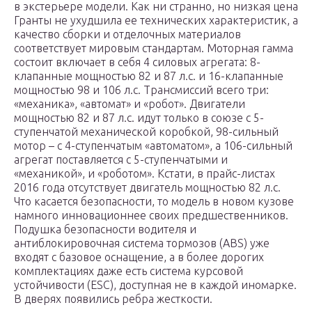
в экстерьере модели. Как ни странно, но низкая цена
Гранты не ухудшила ее технических характеристик, а
качество сборки и отделочных материалов
соответствует мировым стандартам. Моторная гамма
состоит включает в себя 4 силовых агрегата: 8-
клапанные мощностью 82 и 87 л.с. и 16-клапанные
мощностью 98 и 106 л.с. Трансмиссий всего три:
«механика», «автомат» и «робот». Двигатели
мощностью 82 и 87 л.с. идут только в союзе с 5-
ступенчатой механической коробкой, 98-сильный
мотор – с 4-ступенчатым «автоматом», а 106-сильный
агрегат поставляется с 5-ступенчатыми и
«механикой», и «роботом». Кстати, в прайс-листах
2016 года отсутствует двигатель мощностью 82 л.с.
Что касается безопасности, то модель в новом кузове
намного инновационнее своих предшественников.
Подушка безопасности водителя и
антиблокировочная система тормозов (ABS) уже
входят с базовое оснащение, а в более дорогих
комплектациях даже есть система курсовой
устойчивости (ESC), доступная не в каждой иномарке.
В дверях появились ребра жесткости.