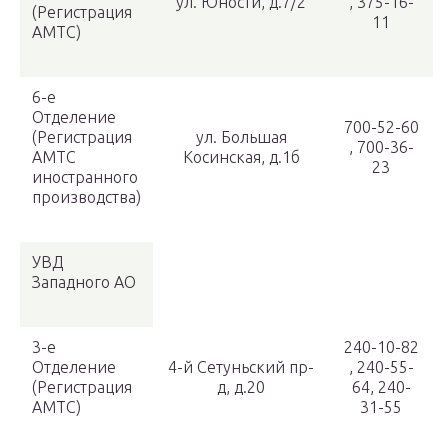
ул. Юности, д.7/2
, 375-16-
(Регистрация
11
АМТС)
6-е
Отделение
700-52-60
(Регистрация
ул. Большая
, 700-36-
АМТС
Косинская, д.1б
23
иностранного
производства)
УВД
Западного АО
3-е
240-10-82
Отделение
4-й Сетуньский пр-
, 240-55-
(Регистрация
д, д.20
64, 240-
АМТС)
31-55