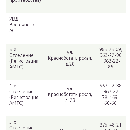
производства)
УВД
Восточного
АО
3-е
963-23-09,
ул.
Отделение
963-22-90
Краснобогатырская,
(Регистрация
, 963-22-
д.28
АМТС)
86
4-е
963-22-88
ул.
Отделение
, 963-22-
Краснобогатырская,
(Регистрация
79, 169-
д. 28
АМТС)
60-66
5-е
375-48-21
Отделение