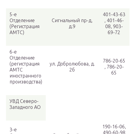
5-е
401-43-63
Отделение
Сигнальный пр-д,
, 401-46-
(Регистрация
д.9
08, 903-
АМТС)
69-72
6-е
Отделение
786-20-65
(регистрация
ул. Добролюбова, д.
, 786-20-
АМТС
2б
65
иностранного
производства)
УВД Северо-
Западного АО
190-16-06,
3-е
490-60-98