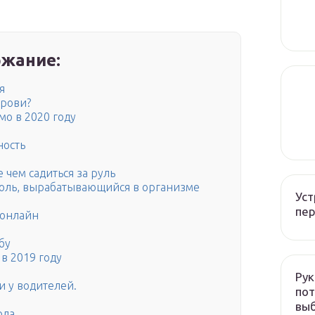
жание:
я
крови?
мо в 2020 году
ность
 чем садиться за руль
голь, вырабатывающийся в организме
Уст
пер
 онлайн
бу
в 2019 году
Рук
и у водителей.
пот
вы
ола