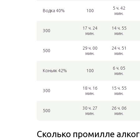
5 ч. 42
Водка 40%
100
мин.
17 ч. 24
14 ч. 55
300
мин.
мин.
29 ч. 00
24 ч. 51
500
мин.
мин.
6 ч. 05
Коньяк 42%
100
мин.
18 ч. 16
15 ч. 55
300
мин.
мин.
30 ч. 27
26 ч. 06
500
мин.
мин.
Сколько промилле алког