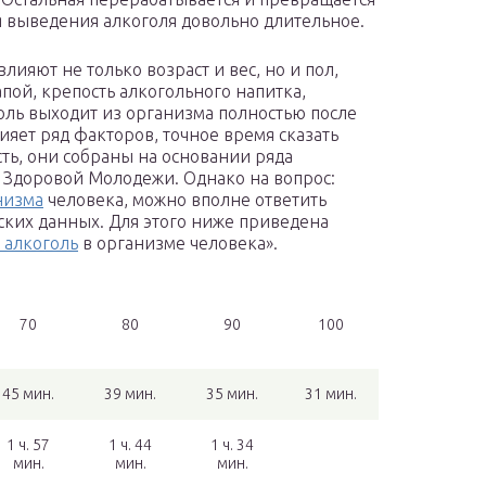
мя выведения алкоголя довольно длительное.
влияют не только возраст и вес, но и пол,
апой, крепость алкогольного напитка,
голь выходит из организма полностью после
лияет ряд факторов, точное время сказать
сть, они собраны на основании ряда
 Здоровой Молодежи. Однако на вопрос:
низма
человека, можно вполне ответить
ских данных. Для этого ниже приведена
 алкоголь
в организме человека».
70
80
90
100
45 мин.
39 мин.
35 мин.
31 мин.
1 ч. 57
1 ч. 44
1 ч. 34
мин.
мин.
мин.