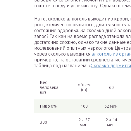
в итоге в воду и углекислоту. Однако вре
На то, сколько алкоголь выходит из крови, 
рост, количество выпитого, длительность з
состояние здоровья. За сколько дней алко
запоя? Так кан на время распада этанола в
достаточно сложно, однако такие данные е
исследований опытных наркологов Центра
через сколько выводится
алкоголь из орга
примерно, на основании среднестатистиче
таблица под названием: «
Сколько держится
Вес
объем
человека
60
(гр)
(кг)
Пиво 6%
100
52 мин.
2 ч. 37
2 ч. 14
300
мин.
мин.