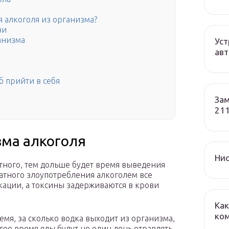
я алкоголя из организма?
ви
анизма
Уст
авт
б прийти в себя
Зам
о
211
зма алкоголя
Нис
ртного, тем дольше будет время выведения
ратного злоупотребления алкоголем все
ации, а токсины задерживаются в крови
Как
ко
емя, за сколько водка выходит из организма,
гое время яды будут не один день отравлять