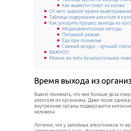
Как вывести спирт из крови
От чего зависит время выветривани
Таблица содержания алкоголя в кро
Как ускорить процесс выхода из орг
Медикаментозные методы
Питьевой режим
Еда при похмелье
Свежий воздух – лучший спосо
ВАЖНО!!!
Можно ли пить безалкогольное пив
Время выхода из органи
Важно понимать, что чем больше доза спи
алкоголя из организма. Даже после однок
внутренние органы подвергаются интоксик
человека
Логично, что у запойных алкоголиков то вр
увеличивается в разы. Накопленные за дол