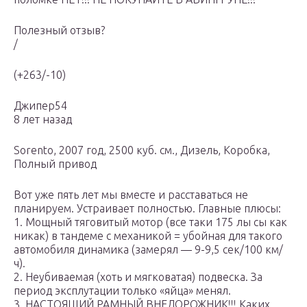
Полезный отзыв?
/
(+263/-10)
Джипер54
8 лет назад
Sorento, 2007 год, 2500 куб. см., Дизель, Коробка,
Полный привод
Вот уже пять лет мы вместе и расставаться не
планируем. Устраивает полностью. Главные плюсы:
1. Мощный тяговитый мотор (все таки 175 лы сы как
никак) в тандеме с механикой = убойная для такого
автомобиля динамика (замерял — 9-9,5 сек/100 км/
ч).
2. Неубиваемая (хоть и мягковатая) подвеска. За
период эксплутации только «яйца» менял.
3. НАСТОЯЩИЙ РАМНЫЙ ВНЕДОРОЖНИК!!! Каких,