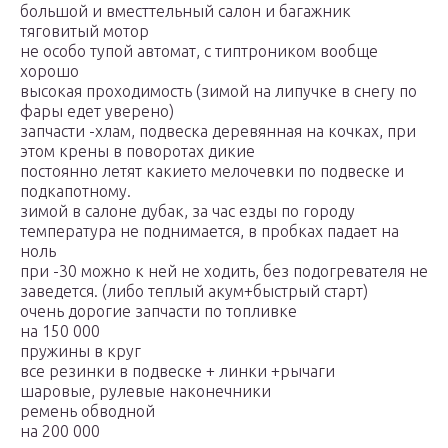
большой и вместтельный салон и багажник
тяговитый мотор
не особо тупой автомат, с типтроником вообще
хорошо
высокая проходимость (зимой на липучке в снегу по
фары едет уверено)
запчасти -хлам, подвеска деревянная на кочках, при
этом крены в поворотах дикие
постоянно летят какието мелочевки по подвеске и
подкапотному.
зимой в салоне дубак, за час езды по городу
температура не поднимается, в пробках падает на
ноль
при -30 можно к ней не ходить, без подогревателя не
заведется. (либо теплый акум+быстрый старт)
очень дорогие запчасти по топливке
на 150 000
пружины в круг
все резинки в подвеске + линки +рычаги
шаровые, рулевые наконечники
ремень обводной
на 200 000