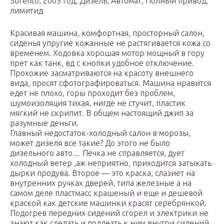
Sorento, 2003 год, Дизель, Автомат, Полный привод,
лимитид
Красивая машина, комфортная, просторный салон,
сиденья упругие кожанные не растягивается кожа со
временем. Ходовка хорошая мотор мощный в гору
прет как танк, вд с кнопки удобное отключение.
Прохожие засматриваются на красоту внешнего
вида, просят сфотографироваться. Машина нравится
едет не плохо, горы проходит без проблем,
шумоизоляция тихая, нигде не стучит, пластик
мягкий не скрипит. В общем настоящий джип за
разумные деньги.
Главный недостаток-холодный салон в морозы,
может дизеля все такие? До этого не было
дизельного авто… Печка не справляется, дует
холодный ветер ,аж неприятно, приходится затыкать
дырки продува. Второе — это краска, слазиет на
внутренних ручках дверей, типа железные а на
самом деле пластмасс крашеный и еще и дешевой
краской как детские машинки красят серебрянкой.
Подогрев передних сидений сгорел и электрики не
знают как сделать и подлезть к ним внутри сидений.