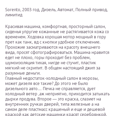
Sorento, 2003 год, Дизель, Автомат, Полный привод,
лимитид
Красивая машина, комфортная, просторный салон,
сиденья упругие кожанные не растягивается кожа со
временем. Ходовка хорошая мотор мощный в гору
прет как танк, вд с кнопки удобное отключение.
Прохожие засматриваются на красоту внешнего
вида, просят сфотографироваться. Машина нравится
едет не плохо, горы проходит без проблем,
шумоизоляция тихая, нигде не стучит, пластик
мягкий не скрипит. В общем настоящий джип за
разумные деньги.
Главный недостаток-холодный салон в морозы,
может дизеля все такие? До этого не было
дизельного авто… Печка не справляется, дует
холодный ветер ,аж неприятно, приходится затыкать
дырки продува. Второе — это краска, слазиет на
внутренних ручках дверей, типа железные а на
самом деле пластмасс крашеный и еще и дешевой
краской как детские машинки красят серебрянкой.