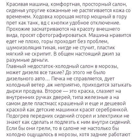
Красивая машина, комфортная, просторный салон,
сиденья упругие кожанные не растягивается кожа со
временем. Ходовка хорошая мотор мощный в гору
прет как танк, вд с кнопки удобное отключение.
Прохожие засматриваются на красоту внешнего
вида, просят сфотографироваться. Машина нравится
едет не плохо, горы проходит без проблем,
шумоизоляция тихая, нигде не стучит, пластик
мягкий не скрипит. В общем настоящий джип за
разумные деньги.
Главный недостаток-холодный салон в морозы,
может дизеля все такие? До этого не было
дизельного авто… Печка не справляется, дует
холодный ветер ,аж неприятно, приходится затыкать
дырки продува. Второе — это краска, слазиет на
внутренних ручках дверей, типа железные а на
самом деле пластмасс крашеный и еще и дешевой
краской как детские машинки красят серебрянкой.
Подогрев передних сидений сгорел и электрики не
знают как сделать и подлезть к ним внутри сидений.
Если бы они грели, то в салоне не настолько бы
холодно ощущалось в морозы, хотя задние работают