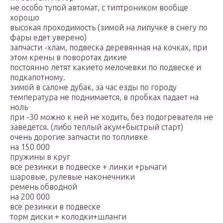
не особо тупой автомат, с типтроником вообще
хорошо
высокая проходимость (зимой на липучке в снегу по
фары едет уверено)
запчасти -хлам, подвеска деревянная на кочках, при
этом крены в поворотах дикие
постоянно летят какието мелочевки по подвеске и
подкапотному.
зимой в салоне дубак, за час езды по городу
температура не поднимается, в пробках падает на
ноль
при -30 можно к ней не ходить, без подогревателя не
заведется. (либо теплый акум+быстрый старт)
очень дорогие запчасти по топливке
на 150 000
пружины в круг
все резинки в подвеске + линки +рычаги
шаровые, рулевые наконечники
ремень обводной
на 200 000
все резинки в подвеске
торм диски + колодки+шланги