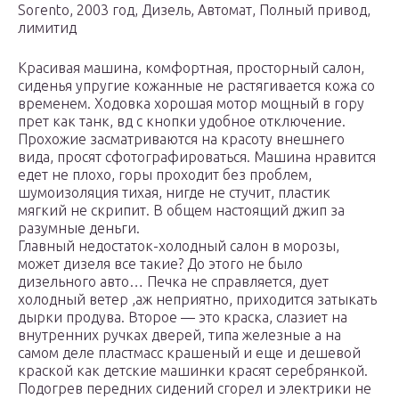
Sorento, 2003 год, Дизель, Автомат, Полный привод,
лимитид
Красивая машина, комфортная, просторный салон,
сиденья упругие кожанные не растягивается кожа со
временем. Ходовка хорошая мотор мощный в гору
прет как танк, вд с кнопки удобное отключение.
Прохожие засматриваются на красоту внешнего
вида, просят сфотографироваться. Машина нравится
едет не плохо, горы проходит без проблем,
шумоизоляция тихая, нигде не стучит, пластик
мягкий не скрипит. В общем настоящий джип за
разумные деньги.
Главный недостаток-холодный салон в морозы,
может дизеля все такие? До этого не было
дизельного авто… Печка не справляется, дует
холодный ветер ,аж неприятно, приходится затыкать
дырки продува. Второе — это краска, слазиет на
внутренних ручках дверей, типа железные а на
самом деле пластмасс крашеный и еще и дешевой
краской как детские машинки красят серебрянкой.
Подогрев передних сидений сгорел и электрики не