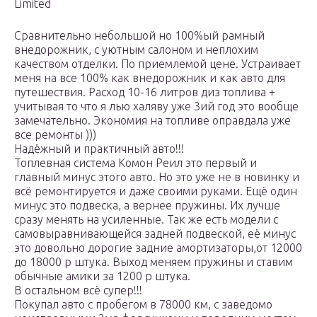
Limited
Сравнительно небольшой но 100%ый рамный
внедорожник, с уютным салоном и неплохим
качеством отделки. По приемлемой цене. Устраивает
меня на все 100% как внедорожник и как авто для
путешествия. Расход 10-16 литров диз топлива +
учитывая то что я лью халяву уже 3ий год это вообще
замечательно. Экономия на топливе оправдала уже
все ремонты )))
Надёжный и практичный авто!!!
Топлевная система Комон Реил это первый и
главный минус этого авто. Но это уже не в новинку и
всё ремонтируется и даже своими руками. Ещё один
минус это подвеска, а вернее пружины. Их лучше
сразу менять на усиленные. Так же есть модели с
самовыравнивающейся задней подвеской, её минус
это довольно дорогие задние амортизаторы,от 12000
до 18000 р штука. Выход меняем пружины и ставим
обычные амики за 1200 р штука.
В остальном всё супер!!!
Покупал авто с пробегом в 78000 км, с заведомо