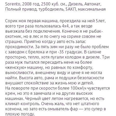
Sorento, 2008 год, 2500 куб. см., Дизель, Автомат,
Полный привод, турбодизель, 5АКП, максимальная
Сорик моя первая машина, проездила на ней 5лет,
всего три раза пользовалась 4х4, а так везде
выезжала без подключения. Конечно я не рыбак-
охотник, но в лес и по снегу на сорике совсем не
страшно. Приятно когда у авто есть запас
проходимости. За пять зим ни разу не было проблем
с заводом с брелока и при -35 градусах. В салоне
просторно, тепло, хотя пугали холодом в дизеле. Три
раза муж пытался пересадить меня на более
«женскую» машину, но равных по комфорту,
выносливости, внешнему виду и цене я не могла
найти. Высота авто, рама и подушки безопасности
внушают спокойствие за жизнь мою и детей.
На повороте при скорости более 100км\ч чувствуется
крен, но это я замечала и на других высоких
машинах. Черный цвет летом нагревается, но есть
климат-контроль. Очень жаль, что нет штатного
ксенона, но зато есть омыватель фар — это супер в
плохую погоду.