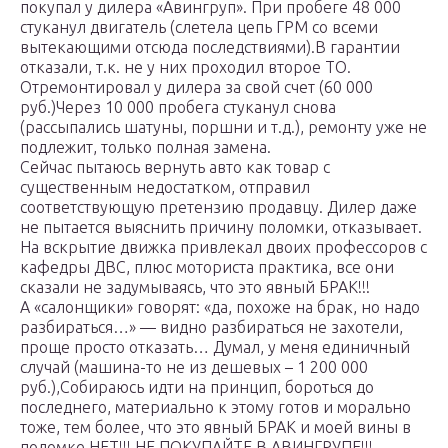
покупал у дилера «Авингруп». При пробеге 48 000
стуканул двигатель (слетела цепь ГРМ со всеми
вытекающими отсюда последствиями).В гарантии
отказали, т.к. не у них проходил второе ТО.
Отремонтировал у дилера за свой счет (60 000
руб.)Через 10 000 пробега стуканул снова
(рассыпались шатуны, поршни и т.д.), ремонту уже не
подлежит, только полная замена.
Сейчас пытаюсь вернуть авто как товар с
существенным недостатком, отправил
соответствующую претензию продавцу. Дилер даже
не пытается выяснить причину поломки, отказывает.
На вскрытие движка привлекал двоих профессоров с
кафедры ДВС, плюс моториста практика, все они
сказали не задумываясь, что это явный БРАК!!!
А «салонщики» говорят: «да, похоже на брак, но надо
разбираться…» — видно разбираться не захотели,
проще просто отказать… Думал, у меня единичный
случай (машина-то не из дешевых – 1 200 000
руб.),Собираюсь идти на принцип, бороться до
последнего, материально к этому готов и морально
тоже, тем более, что это явный БРАК и моей вины в
поломке НЕТ!!! НЕ ПОКУПАЙТЕ В АВИНГРУПЕ!!!