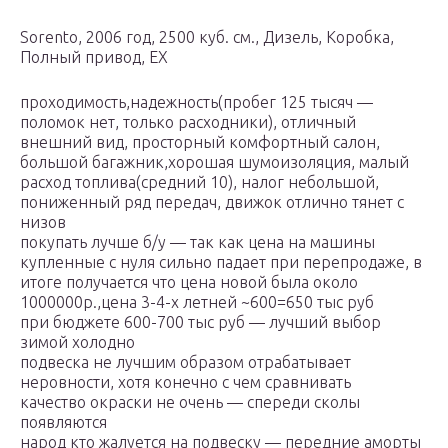
Sorento, 2006 год, 2500 куб. см., Дизель, Коробка,
Полный привод, EX
проходимость,надежность(пробег 125 тысяч —
поломок нет, только расходники), отличный
внешний вид, просторный комфортный салон,
большой багажник,хорошая шумоизоляция, малый
расход топлива(средний 10), налог небольшой,
пониженный ряд передач, движок отлично тянет с
низов
покупать лучше б/у — так как цена на машины
купленные с нуля сильно падает при перепродаже, в
итоге получается что цена новой была около
1000000р.,цена 3-4-х летней ~600=650 тыс руб
при бюджете 600-700 тыс руб — лучший выбор
зимой холодно
подвеска не лучшим образом отрабатывает
неровности, хотя конечно с чем сравнивать
качество окраски не очень — спереди сколы
появляются
народ кто жалуется на подвеску — передние аморты