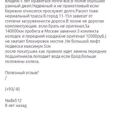
владею 5 лет нравиться почти всё.В полне хороший
рамный джип.Надежный и не прихотливый если
бережно относится прослужит долго.Расхот тоже
нормальный трасса 8.город 11-15л зависит от
степени загруженности дороги.В полне не дорогие
комплектующие. если брать не оригенал.За
140000км пробега в Москве заменил 3 комлекта
колодок и передний кордан(не оригенал 12000руб.)
не хватает блокировок мостов .Не большой люфт
подвески максимум 5см
после покатушек как правило идет замена передних
подшипников.поподает вода если брод больше
половины колеса.
Полезный отзыв?
/
(+93/-8)
Nadix512
8 лет назад