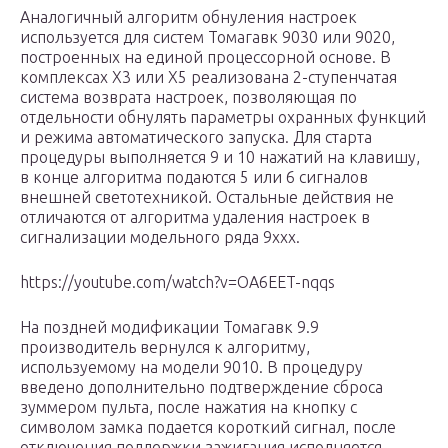
Аналогичный алгоритм обнуления настроек
используется для систем Томагавк 9030 или 9020,
построенных на единой процессорной основе. В
комплексах Х3 или Х5 реализована 2-ступенчатая
система возврата настроек, позволяющая по
отдельности обнулять параметры охранных функций
и режима автоматического запуска. Для старта
процедуры выполняется 9 и 10 нажатий на клавишу,
в конце алгоритма подаются 5 или 6 сигналов
внешней светотехникой. Остальные действия не
отличаются от алгоритма удаления настроек в
сигнализации модельного ряда 9ххх.
https://youtube.com/watch?v=OA6EET-nqqs
На поздней модификации Томагавк 9.9
производитель вернулся к алгоритму,
используемому на модели 9010. В процедуру
введено дополнительно подтверждение сброса
зуммером пульта, после нажатия на кнопку с
символом замка подается короткий сигнал, после
отключения поддержки зажигания исполняется