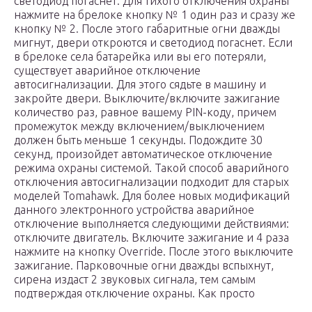
светодиод погаснет. Для тихого отключения охраны
нажмите на брелоке кнопку № 1 один раз и сразу же
кнопку № 2. После этого габаритные огни дважды
мигнут, двери откроются и светодиод погаснет. Если
в брелоке села батарейка или вы его потеряли,
существует аварийное отключение
автосигнализации. Для этого сядьте в машину и
закройте двери. Выключите/включите зажигание
количество раз, равное вашему PIN-коду, причем
промежуток между включением/выключением
должен быть меньше 1 секунды. Подождите 30
секунд, произойдет автоматическое отключение
режима охраны системой. Такой способ аварийного
отключения автосигнализации подходит для старых
моделей Tomahawk. Для более новых модификаций
данного электронного устройства аварийное
отключение выполняется следующими действиями:
отключите двигатель. Включите зажигание и 4 раза
нажмите на кнопку Override. После этого выключите
зажигание. Парковочные огни дважды вспыхнут,
сирена издаст 2 звуковых сигнала, тем самым
подтверждая отключение охраны. Как просто