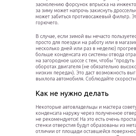
засмолению форсунок впрыска на инжекто
за зиму может напрочь закиснуть дроссель
может забиться противосажевый фильтр. Эт
горючего.
В случае, если зимой вы нечасто пользуете
просто для поездки на работу или в магази
несколько дней или раз в неделю) прогрев
больше конденсата из системы отвода отр
на загородное шоссе с тем, чтобы “продуть 
оборотах двигателя (не обязательно высок
низких передач). Это даст возможность вы
выхлопа автомобиля. Соблюдайте скоростн
Как не нужно делать
Некоторые автовладельцы и мастера совет
конденсата наружу через полученное отверс
не рекомендуется! На это есть очень проста
стенки отверстия будут образованы из мет
отличии от площади оставшейся поверхност