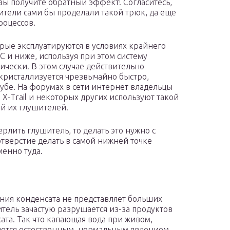
 вы получите обратный эффект! Согласитесь,
дители сами бы проделали такой трюк, да еще
роцессов.
орые эксплуатируются в условиях крайнего
С и ниже, используя при этом систему
ически. В этом случае действительно
 кристаллизуется чрезвычайно быстро,
убе. На форумах в сети интернет владельцы
an X-Trail и некоторых других используют такой
ей их глушителей.
ерлить глушитель, то делать это нужно с
тверстие делать в самой нижней точке
менно туда.
ния конденсата не представляет больших
тель зачастую разрушается из-за продуктов
ата. Так что капающая вода при живом,
яется естественным, нормальным явлением.