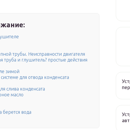
жание:
лушителе
пной трубы. Неисправности двигателя
ая труба и глушитель? простые действия
ле зимой
 системе для отвода конденсата
Уст
пер
ля слива конденсата
рное масло
а берется вода
Уст
авт