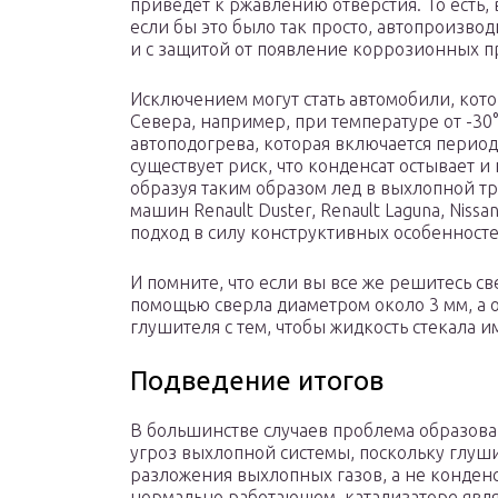
приведет к ржавлению отверстия. То есть,
если бы это было так просто, автопроизво
и с защитой от появление коррозионных п
Исключением могут стать автомобили, кот
Севера, например, при температуре от -30°
автоподогрева, которая включается период
существует риск, что конденсат остывает и
образуя таким образом лед в выхлопной тр
машин Renault Duster, Renault Laguna, Niss
подход в силу конструктивных особенност
И помните, что если вы все же решитесь св
помощью сверла диаметром около 3 мм, а о
глушителя с тем, чтобы жидкость стекала и
Подведение итогов
В большинстве случаев проблема образова
угроз выхлопной системы, поскольку глуши
разложения выхлопных газов, а не конденс
нормально работающем, катализаторе явл