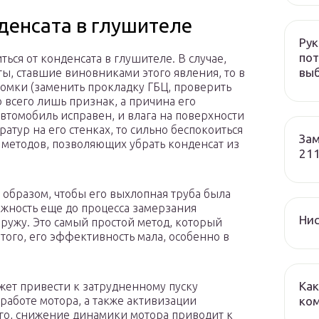
денсата в глушителе
Рук
пот
ться от конденсата в глушителе. В случае,
вы
ы, ставшие виновниками этого явления, то в
омки (заменить прокладку ГБЦ, проверить
о всего лишь признак, а причина его
автомобиль исправен, и влага на поверхности
тур на его стенках, то сильно беспокоиться
Зам
х методов, позволяющих убрать конденсат из
211
 образом, чтобы его выхлопная труба была
ожность еще до процесса замерзания
Нис
аружу. Это самый простой метод, который
этого, его эффективность мала, особенно в
Как
жет привести к затрудненному пуску
ко
в работе мотора, а также активизации
ого, снижение динамики мотора приводит к