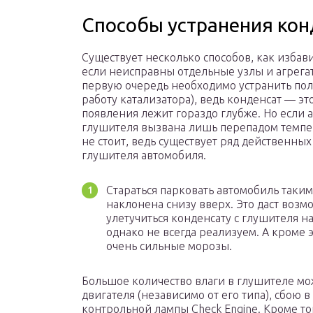
Способы устранения кон
Существует несколько способов, как избави
если неисправны отдельные узлы и агрегат
первую очередь необходимо устранить пол
работу катализатора), ведь конденсат — эт
появления лежит гораздо глубже. Но если 
глушителя вызвана лишь перепадом темпера
не стоит, ведь существует ряд действенны
глушителя автомобиля.
Стараться парковать автомобиль таким
наклонена снизу вверх. Это даст возм
улетучиться конденсату с глушителя н
однако не всегда реализуем. А кроме 
очень сильные морозы.
Большое количество влаги в глушителе мо
двигателя (независимо от его типа), сбою 
контрольной лампы Check Engine. Кроме т