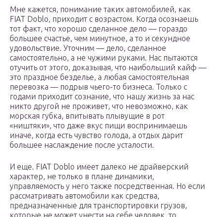
Мне кажется, понимание таких автомобилей, как
FIAT Doblo, приходит с возрастом. Когда осознаешь
тот факт, что хорошо сделанное дело — гораздо
большее счастье, чем минутное, а то и секундное
удовольствие. Уточним — дело, сделанное
самостоятельно, а не чужими руками. Нас пытаются
отучить от этого, доказывая, что наибольший кайф —
это праздное безделье, а любая самостоятельная
перевозка — подрыв чьего-то бизнеса. Только с
годами приходит сознание, что нашу жизнь за нас
никто другой не проживет, что невозможно, как
морская губка, впитывать плывущие в рот
«ништяки», что даже вкус пищи воспринимаешь
иначе, когда есть чувство голода, а отдых дарит
большее наслаждение после усталости.
И еще. FIAT Doblo имеет далеко не драйверский
характер, не только в плане динамики,
управляемость у него также посредственная. Но если
рассматривать автомобили как средства,
предназначенные для транспортировки грузов,
которые не может унести на себе человек, то