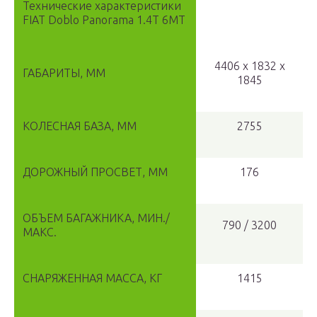
Технические характеристики
FIAT Doblo Panorama 1.4Т 6МТ
4406 х 1832 х
ГАБАРИТЫ, ММ
1845
КОЛЕСНАЯ БАЗА, ММ
2755
ДОРОЖНЫЙ ПРОСВЕТ, ММ
176
ОБЪЕМ БАГАЖНИКА, МИН./
790 / 3200
МАКС.
СНАРЯЖЕННАЯ МАССА, КГ
1415