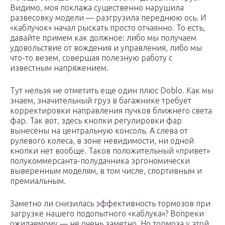
Видимо, моя поклажа существенно нарушила
развесовку модели — разгрузила переднюю ось. И
«каблучок» начал рыскать просто отчаянно. То есть,
давайте примем как должное: либо мы получаем
удовольствие от вождения и управления, либо мы
что-то везем, совершая полезную работу с
известным напряжением.
Тут нельзя не отметить еще один плюс Doblo. Как мы
знаем, значительный груз в багажнике требует
корректировки направления пучков ближнего света
фар. Так вот, здесь кнопки регулировки фар
вынесены на центральную консоль. А слева от
рулевого колеса, в зоне невидимости, ни одной
кнопки нет вообще. Таков положительный «привет»
полукоммерсанта-полудачника эргономически
выверенным моделям, в том числе, спортивным и
премиальным.
Заметно ли снизилась эффективность тормозов при
загрузке нашего подопытного «каблука»? Вопреки
ожидаемому — не очень заметно. Но тормоза у этой