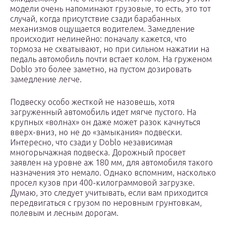
модели очень напоминают грузовые, то есть, это тот
случай, когда присутствие сзади барабанных
механизмов ощущается водителем. Замедление
происходит нелинейно: поначалу кажется, что
тормоза не схватывают, но при сильном нажатии на
педаль автомобиль почти встает колом. На груженом
Doblo это более заметно, на пустом дозировать
замедление легче.
Подвеску особо жесткой не назовешь, хотя
загруженный автомобиль идет мягче пустого. На
крупных «волнах» он даже может разок качнуться
вверх-вниз, но не до «замыкания» подвески.
Интересно, что сзади у Doblo независимая
многорычажная подвеска. Дорожный просвет
заявлен на уровне аж 180 мм, для автомобиля такого
назначения это немало. Однако вспомним, насколько
просел кузов при 400-килограммовой загрузке.
Думаю, это следует учитывать, если вам приходится
передвигаться с грузом по неровным грунтовкам,
полевым и лесным дорогам.