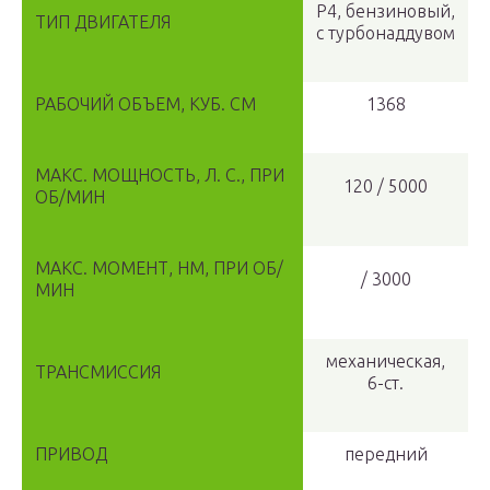
Р4, бензиновый,
ТИП ДВИГАТЕЛЯ
с турбонаддувом
РАБОЧИЙ ОБЪЕМ, КУБ. СМ
1368
МАКС. МОЩНОСТЬ, Л. С., ПРИ
120 / 5000
ОБ/МИН
МАКС. МОМЕНТ, НМ, ПРИ ОБ/
/ 3000
МИН
механическая,
ТРАНСМИССИЯ
6-ст.
ПРИВОД
передний