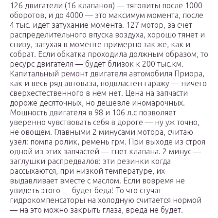
126 двигатели (16 клапанов) — тяговиты после 1000
оборотов, и до 4000 — это максимум момента, после
4 тыс. идет затухание момента. 127 мотор, за счет
распределительного впуска воздуха, хорошо тянет и
снизу, затухая в моменте примерно так же, как и
собрат. Если обкатка проходила должным образом, то
ресурс двигателя — будет близок к 200 тыс.км.
Капитальный ремонт двигателя автомобиля Приора,
как и весь ряд автоваза, подвластен гаражу — ничего
сверхестественного в нем нет. Цена на запчасти
дороже десяточных, но дешевле иномарочных.
Мощность двигателя в 98 и 106 л.с позволяет
уверенно чувствовать себя в дороге — ну уж точно,
не овощем. Главными 2 минусами мотора, считаю
узел: помпа ролик, ремень грм. При выходе из строя
одной из этих запчастей — гнет клапана. 2 минус —
заглушки распредвалов: эти резинки когда
рассыхаются, при низкой температуре, их
выдавливает вместе с маслом. Если вовремя не
увидеть этого — будет беда! То что стучат
гидрокомпенсаторы на холодную считается нормой
— на это можно закрыть глаза, вреда не будет.