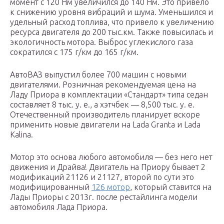
момент с 120 Нм увеличился до 140 Нм. Это привело
к снижению уровня вибраций и шума. Уменьшился и
удельный расход топлива, что привело к увеличению
ресурса двигателя до 200 тыс.км. Также повысилась и
экологичность мотора. Выброс углекислого газа
сократился с 175 г/км до 165 г/км.
АвтоВАЗ выпустил более 700 машин с новыми
двигателями. Розничная рекомендуемая цена на
Ладу Приора в комплектации «Стандарт» типа седан
составляет 8 тыс. у. е., а хэтчбек — 8,500 тыс. у. е.
Отечественный производитель планирует вскоре
применить новые двигатели на Lada Granta и Lada
Kalina.
Мотор это основа любого автомобиля — без него нет
движения и Драйва! Двигатель на Приору бывает 2
модификаций 21126 и 21127, второй по сути это
модифицированный
126 мотор
, который ставится на
Лады Приоры с 2013г. после рестайлинга модели
автомобиля Лада Приора.