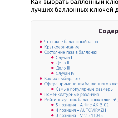
Как выбрать баллонный клю
лучших баллонных ключей д
Содер
Что такое баллонный ключ
Краткоеописание
Состояние газа в баллонах
Случай I
Дело II
Дело III
Случай IV
Как их выбирают?
Сфера применения баллонного клю
Самые популярные размеры.
Номенклатурные различия
Рейтинг лучших баллонных ключей 
5 позиция – Airline AK-B-02
4 позиция – AUTOVIRAZH
3 позиция – Vira 511043