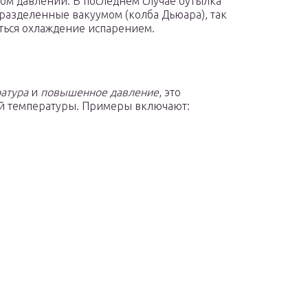
м давлении. В последнем случае бутылка
азделенные вакуумом (колба Дьюара), так
ться охлаждение испарением.
атура
и
повышенное давление
, это
ой температуры. Примеры включают: