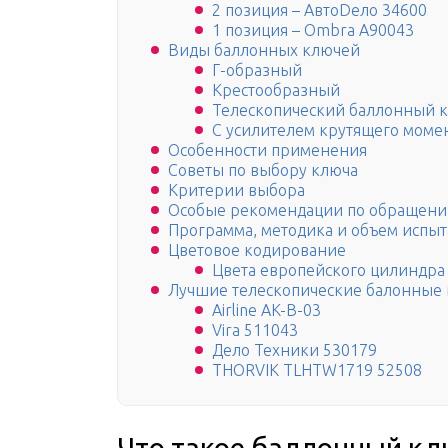
2 позиция – АвтоDело 34600
1 позиция – Ombra A90043
Виды баллонных ключей
Г-образный
Крестообразный
Телескопический баллонный 
С усилителем крутящего моме
Особенности применения
Советы по выбору ключа
Критерии выбора
Особые рекомендации по обращен
Программа, методика и объем испы
Цветовое кодирование
Цвета европейского цилиндра
Лучшие телескопические балонные
Airline AK-B-03
Vira 511043
Дело Техники 530179
THORVIK TLHTW1719 52508
Что такое баллонный кл