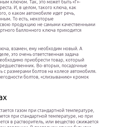
ным ключом. Так, это может быть «Г»-
ста. И, в целом, такого ключа, как
ого, о каком автомобиле идет речь,
ным. То есть, некоторые
 свою продукцию не самыми качественными
дартного баллонного ключа приходится
люча, взамен, ему необходим новый. А
еле, это очень ответственная задача
еобходимо приобрести товар, который
предшественник. Во-вторых, посадочные
ь с размерами болтов на колесе автомобиля.
негодности болтов, «слизыванию» кромок
ах
тается газом при стандартной температуре,
тся при стандартной температуре, но при
тся в растворитель, или вещество сжижается