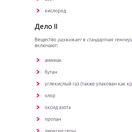
кислород
Дело II
Вещество
разжижает
в
стандартная темпер
включают:
аммиак
бутан
углекислый газ (также упакован как кр
хлор
оксид азота
пропан
диоксид серы