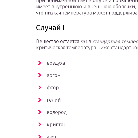
при пониженной температуре и повышенно
имеет внутреннюю и внешнюю оболочки, р
что низкая температура может поддержива
Случай I
Вещество остается
газ
в
стандартная темпер
критическая температура ниже стандартн
воздуха
аргон
фтор
гелий
водород
криптон
азот