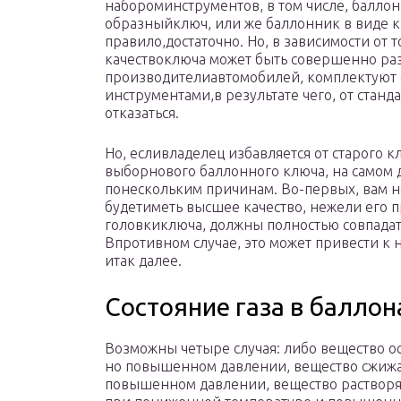
набороминструментов, в том числе, баллон
образныйключ, или же баллонник в виде кре
правило,достаточно. Но, в зависимости от т
качествоключа может быть совершенно раз
производителиавтомобилей, комплектуют
инструментами,в результате чего, от стан
отказаться.
Но, есливладелец избавляется от старого к
выборнового баллонного ключа, на самом д
понескольким причинам. Во-первых, вам н
будетиметь высшее качество, нежели его 
головкиключа, должны полностью совпадат
Впротивном случае, это может привести к 
итак далее.
Состояние газа в баллон
Возможны четыре случая: либо вещество ос
но повышенном давлении, вещество сжижае
повышенном давлении, вещество растворяе