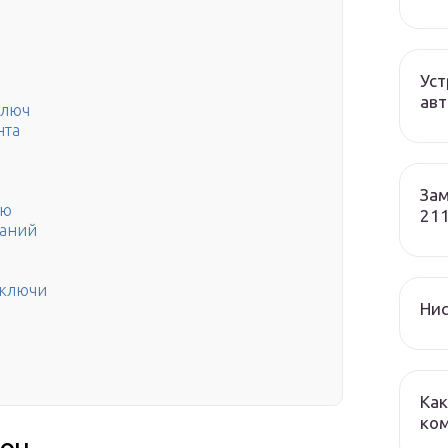
Уст
авт
ключ
нта
Зам
ию
211
таний
 ключи
Нис
Как
ко
юч