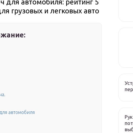
ч для автомобиля: рейтинг 5
ля грузовых и легковых авто
жание:
Уст
пер
ча.
для автомобиля
Рук
пот
вы