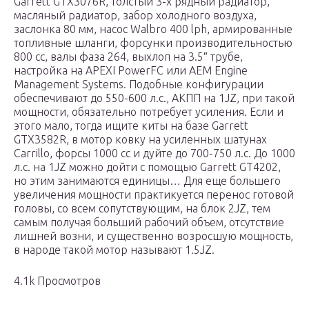
Garrett GTX3076R, толстый 3-х рядный радиатор,
масляный радиатор, забор холодного воздуха,
заслонка 80 мм, насос Walbro 400 lph, армированные
топливные шланги, форсунки производительностью
800 сс, валы фаза 264, выхлоп на 3.5″ трубе,
настройка на APEXI PowerFC или AEM Engine
Management Systems. Подобные конфигурации
обеспечивают до 550-600 л.с., АКПП на 1JZ, при такой
мощности, обязательно потребует усиления. Если и
этого мало, тогда ищите киты на базе Garrett
GTX3582R, в мотор ковку на усиленных шатунах
Carrillo, форсы 1000 сс и дуйте до 700-750 л.с. До 1000
л.с. на 1JZ можно дойти с помощью Garrett GT4202,
но этим занимаются единицы… Для еще большего
увеличения мощности практикуется перенос готовой
головы, со всем сопутствующим, на блок 2JZ, тем
самым получая больший рабочий объем, отсутствие
лишней возни, и существенно возросшую мощность,
в народе такой мотор называют 1.5JZ.
4.1k Просмотров