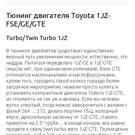
Тюнинг двигателя Toyota 1JZ-
FSE/GE/GTE
Turbo/Twin Turbo 1JZ
В тюнинге джейзетов существует единственно
верный путь увеличения мощности, естественно, это
наддув. Пытаться переделать 1JZ-GE в 1JZ-GTE
смысла нет, при одинаковом коленвале, блок GTE
отличается маслоканалами и маслофорсунками,
кроме того, городить такой колхоз гораздо более
затратное мероприятие, нежели просто купить и
установить контрактный двигатель Тойота 1JZ-GTE,
их стоимость не так уж и велика. Если вы человек
жутко упертый, тогда можно заморочиться с валами с
фазой 264 … 272, делать портинг ГБЦ, холодный
впуск, дроссельную заслонку от 1JZ-GTE, ставить
прямоток на 2.5″ трубе… в конце концов, все равно
придете к свапу twin turbo-вого 1JZ-GTE. Полноценно