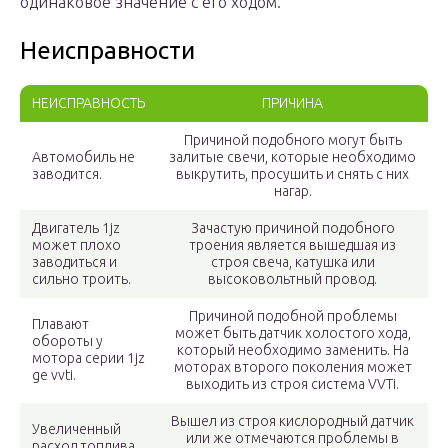
одинаковое значение с его ходом.
Неисправности
НЕИСПРАВНОСТЬ
ПРИЧИНА
Причиной подобного могут быть
Автомобиль не
залитые свечи, которые необходимо
заводится.
выкрутить, просушить и снять с них
нагар.
Двигатель 1jz
Зачастую причиной подобного
может плохо
троения является вышедшая из
заводиться и
строя свеча, катушка или
сильно троить.
высоковольтный провод.
Причиной подобной проблемы
Плавают
может быть датчик холостого хода,
обороты у
который необходимо заменить. На
мотора серии 1jz
моторах второго поколения может
ge vvti.
выходить из строя система VVTi.
Вышел из строя кислородный датчик
Увеличенный
или же отмечаются проблемы в
расход топлива.