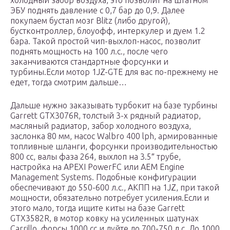
холодный забор воздуха, это позволит на штатном
ЭБУ поднять давление с 0,7 бар до 0,9. Далее
покупаем бустап мозг Blitz (либо другой),
бустконтроллер, блоуофф, интеркулер и дуем 1.2
бара. Такой простой чип-выхлоп-насос, позволит
поднять мощность на 100 л.с., после чего
заканчиваются стандартные форсунки и
турбины.Если мотор 1JZ-GTE для вас по-прежнему не
едет, тогда смотрим дальше…
Дальше нужно заказывать турбокит на базе турбины
Garrett GTX3076R, толстый 3-х рядный радиатор,
масляный радиатор, забор холодного воздуха,
заслонка 80 мм, насос Walbro 400 lph, армированные
топливные шланги, форсунки производительностью
800 сс, валы фаза 264, выхлоп на 3.5″ трубе,
настройка на APEXI PowerFC или AEM Engine
Management Systems. Подобные конфигурации
обеспечивают до 550-600 л.с., АКПП на 1JZ, при такой
мощности, обязательно потребует усиления.Если и
этого мало, тогда ищите киты на базе Garrett
GTX3582R, в мотор ковку на усиленных шатунах
Carrillo, форсы 1000 сс и дуйте до 700-750 л.с. До 1000