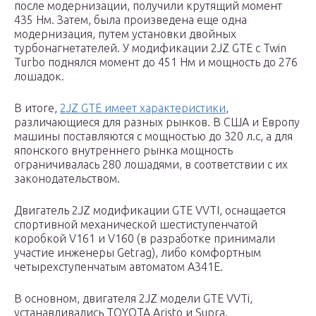
после модернизации, получили крутящий момент
435 Нм. Затем, была произведена еще одна
модернизация, путем установки двойных
турбонагнетателей. У модификации 2JZ GTE с Twin
Turbo поднялcя момент до 451 Нм и мощность до 276
лошадок.
В итоге,
2JZ GTE имеет характеристики
,
различающиеся для разных рынков. В США и Европу
машины поставляются с мощностью до 320 л.с, а для
японского внутреннего рынка мощность
ограничивалась 280 лошадями, в соответствии с их
законодательством.
Двигатель 2JZ модификации GTE VVTI, оснащается
спортивной механической шестиступенчатой
коробкой V161 и V160 (в разработке принимали
участие инженеры Getrag), либо комфортным
четырехступенчатым автоматом А341Е.
В основном, двигателя 2JZ модели GTE VVTi,
устанавливались TOYOTA Aristo и Supra.