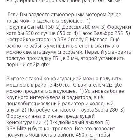
Регулировка зазоров клапанов раз в 100 тыс.км
Если Вы владеете атмосферным мотором 2jz-ge
тогда можно сделать следующее. 1)
Покупка Garrett T30 2) Дроссель 80 мм 3) Форсунки
хотя бы 550 сс лучше 650 сс 4) Насос Вальбро 255 5)
Настройка мотора на ЭБУ Greddy E-Manage Ещё
важно не забыть уменьшить степень сжатия это
можно сделать двумя способами. Первый установить
толстую прокладку ГБЦ в 3 мм, второй установить
поршни от 2jz-gte
В итоге с такой конфигурацией можно получить
мощность в районе 450 л.с. С двигателем 2jz-gte
можно проделать следующее. 1) Установка более
крупного интеркулера и радиатора, ещё
понадобится масляный радиатор и холодный
впуск 2) Потребуется насос от Toyota Supra 280 3)
Форсунки аналогичные предыдущей
конфигурации 4) 3-х дюймовый выхлоп 5)
ЭБУ Blitz и буст-контроллер Все это позволит
получить мощность в районе 450 л.с. Чтобы