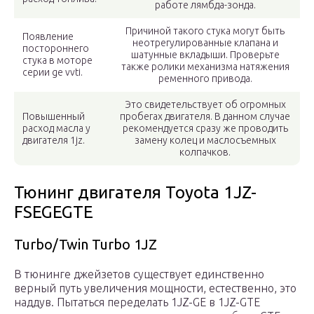
работе лямбда-зонда.
Причиной такого стука могут быть
Появление
неотрегулированные клапана и
постороннего
шатунные вкладыши. Проверьте
стука в моторе
также ролики механизма натяжения
серии ge vvti.
ременного привода.
Это свидетельствует об огромных
Повышенный
пробегах двигателя. В данном случае
расход масла у
рекомендуется сразу же проводить
двигателя 1jz.
замену колец и маслосъемных
колпачков.
Тюнинг двигателя Toyota 1JZ-
FSEGEGTE
Turbo/Twin Turbo 1JZ
В тюнинге джейзетов существует единственно
верный путь увеличения мощности, естественно, это
наддув. Пытаться переделать 1JZ-GE в 1JZ-GTE