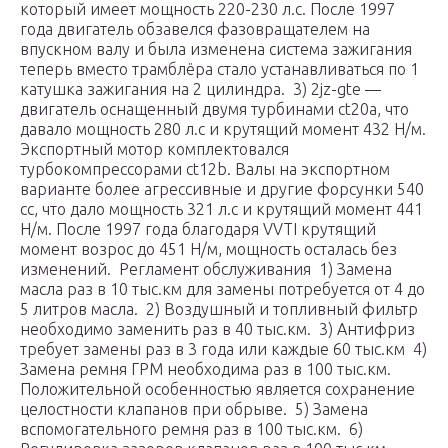
который имеет мощность 220-230 л.с. После 1997
года двигатель обзавелся фазовращателем на
впускном валу и была изменена система зажигания
теперь вместо трамблёра стало устанавливаться по 1
катушка зажигания на 2 цилиндра. 3) 2jz-gte —
двигатель оснащенный двумя турбинами ct20a, что
давало мощность 280 л.с и крутящий момент 432 Н/м.
Экспортный мотор комплектовался
турбокомпрессорами ct12b. Валы на экспортном
варианте более агрессивные и другие форсунки 540
сс, что дало мощность 321 л.с и крутящий момент 441
Н/м. После 1997 года благодаря VVTI крутящий
момент возрос до 451 Н/м, мощность осталась без
изменений. Регламент обслуживания 1) Замена
масла раз в 10 тыс.км для замены потребуется от 4 до
5 литров масла. 2) Воздушный и топливный фильтр
необходимо заменить раз в 40 тыс.км. 3) Антифриз
требует замены раз в 3 года или каждые 60 тыс.км 4)
Замена ремня ГРМ необходима раз в 100 тыс.км.
Положительной особенностью является сохранение
целостности клапанов при обрыве. 5) Замена
вспомогательного ремня раз в 100 тыс.км. 6)