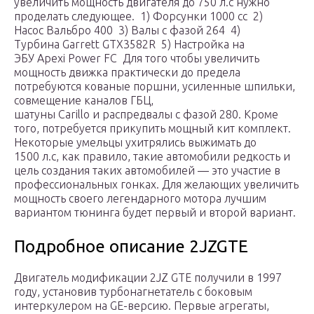
увеличить мощность двигателя до 750 л.с нужно
проделать следующее. 1) Форсунки 1000 сс 2)
Насос Вальбро 400 3) Валы с фазой 264 4)
Турбина Garrett GTX3582R 5) Настройка на
ЭБУ Apexi Power FC Для того чтобы увеличить
мощность движка практически до предела
потребуются кованые поршни, усиленные шпильки,
совмещение каналов ГБЦ,
шатуны Carillo и распредвалы с фазой 280. Кроме
того, потребуется прикупить мощный кит комплект.
Некоторые умельцы ухитрялись выжимать до
1500 л.с, как правило, такие автомобили редкость и
цель создания таких автомобилей — это участие в
профессиональных гонках. Для желающих увеличить
мощность своего легендарного мотора лучшим
вариантом тюнинга будет первый и второй вариант.
Подробное описание 2JZGTE
Двигатель модификации 2JZ GTE получили в 1997
году, установив турбонагнетатель с боковым
интеркулером на GE-версию. Первые агрегаты,