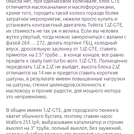
смысла нет, при одинаковом коленвале, блок GTE
отличается маслоканалами и маслофорсунками,
кроме того, городить такой колхоз гораздо более
затратное мероприятие, нежели просто купить и
установить контрактный двигатель Тойота 1JZ-GTE,
их стоимость не так уж и велика. Если вы человек
жутко упертый, тогда можно заморочиться с валами с
фазой 264 … 272, делать портинг ГБЦ, холодный
впуск, дроссельную заслонку от 1JZ-GTE, ставить
прямоток на 2.5″ трубе… в конце концов, все равно
придете к свапу twin turbo-вого 1JZ-GTE. Полноценно
переделать 1JZ в 2JZ не выйдет, высота блока 2JZ
отличается на 14 мм и придется ставить короткие
шатуны, в результате имеем повышенные нагрузки
на шатуны, стенки цилиндров,склонность к
масложору и прочие радости, для мощного мотора
это неприемлимо.
В общем имеем 1JZ-GTE, для городского тюнинга
хватит обычного бустапа, поэтому ставим насос
Walbro 255 lph, выбрасываем катализатор и строим
выхлоп на 3″ трубе, полный выхлоп, без заужений,