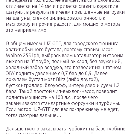
переделать 1JZ в 2JZ не выйдет, высота блока 2JZ
отличается на 14 мм и придется ставить короткие
шатуны, в результате имеем повышенные нагрузки
на шатуны, стенки цилиндров,склонность к
масложору и прочие радости, для мощного мотора
это неприемлимо.
В общем имеем 1JZ-GTE, для городского тюнинга
хватит обычного бустапа, поэтому ставим насос
Walbro 255 lph, выбрасываем катализатор и строим
выхлоп на 3″ трубе, полный выхлоп, без заужений,
холодный забор воздуха, это позволит на штатном
ЭБУ поднять давление с 0,7 бар до 0,9. Далее
покупаем бустап мозг Blitz (либо другой),
бустконтроллер, блоуофф, интеркулер и дуем 1.2
бара. Такой простой чип-выхлоп-насос, позволит
поднять мощность на 100 л.с., после чего
заканчиваются стандартные форсунки и турбины.
Если мотор 1JZ-GTE для вас по-прежнему не едет,
тогда смотрим дальше…
Дальше нужно заказывать турбокит на базе турбины